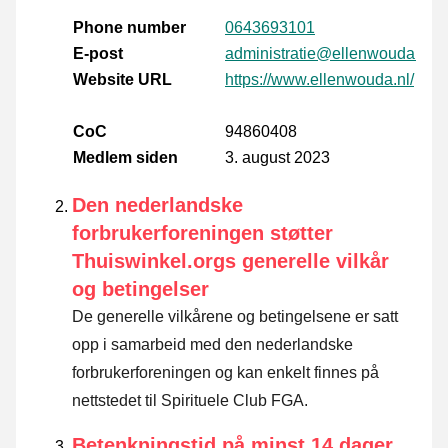
Phone number
0643693101
E-post
administratie@ellenwouda.nl
Website URL
https://www.ellenwouda.nl/
CoC
94860408
Medlem siden
3. august 2023
Den nederlandske
forbrukerforeningen støtter
Thuiswinkel.orgs generelle vilkår
og betingelser
De generelle vilkårene og betingelsene er satt
opp i samarbeid med den nederlandske
forbrukerforeningen og kan enkelt finnes på
nettstedet til Spirituele Club FGA.
Betenkningstid på minst 14 dager