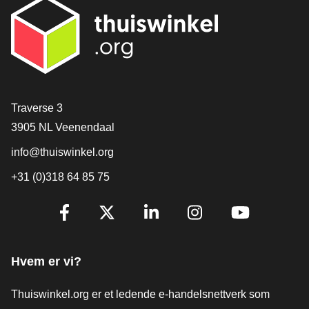
[_General:Contact]
Traverse 3
3905 NL Veenendaal
info@thuiswinkel.org
+31 (0)318 64 85 75
[_General:SocialMediaTitle]
Facebook
X
LinkedIn
Instagram
YouTube
Hvem er vi?
Thuiswinkel.org er et ledende e-handelsnettverk som