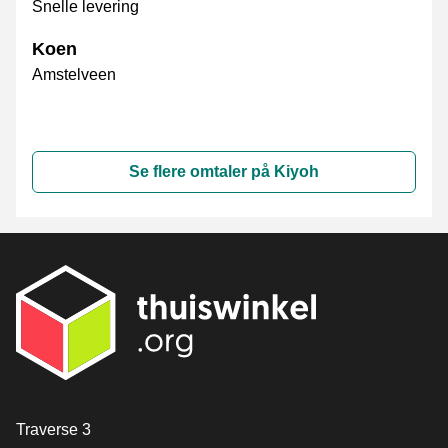
Snelle levering
Koen
Amstelveen
Se flere omtaler på Kiyoh
[_General:Contact]
Traverse 3