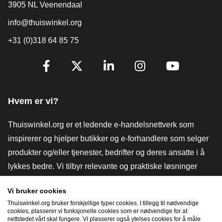
3905 NL Veenendaal
info@thuiswinkel.org
+31 (0)318 64 85 75
[_General:SocialMediaTitle]
Facebook
X
LinkedIn
Instagram
YouTube
Hvem er vi?
Thuiswinkel.org er et ledende e-handelsnettverk som
inspirerer og hjelper butikker og e-forhandlere som selger
produkter og/eller tjenester, bedrifter og deres ansatte i å
lykkes bedre. Vi tilbyr relevante og praktiske løsninger
med ulike tillitsmerker, Thuiswinkel-anmeldelser, juridiske
Vi bruker cookies
verktøy og råd, advokatvirksomhet, markedsundersøkelser,
Thuiswinkel.org bruker forskjellige typer cookies. I tillegg til nødvendige
og har vår egen utdanningsplattform, Thuiswinkel e-
cookies, plasserer vi funksjonelle cookies som er nødvendige for at
nettstedet vårt skal fungere. Vi plasserer også ytelses cookies for å måle
Academy.