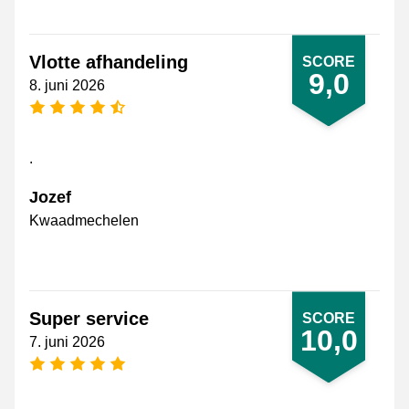
Vlotte afhandeling
SCORE
9,0
8. juni 2026
[_General:NumberOfStarsPluralFormat]
.
Jozef
Kwaadmechelen
Super service
SCORE
10,0
7. juni 2026
[_General:NumberOfStarsPluralFormat]