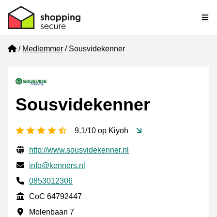
Me
Home
Medlemmer
Sousvidekenner
Sousvidekenner
[_General:NumberOfStarsPluralFormat]
9,1/10 op Kiyoh
Verifisert kontaktinformasjon
Website URL
http://www.sousvidekenner.nl
E-post
info@kenners.nl
Phone number
0853012306
CoC
CoC 64792447
Forretningsadresse
Molenbaan 7