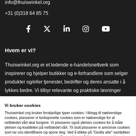
info@thuiswinkel.org
+31 (0)318 64 85 75
[_General:SocialMediaTitle]
Facebook
X
LinkedIn
Instagram
YouTube
Hvem er vi?
Thuiswinkel.org er et ledende e-handelsnettverk som
inspirerer og hjelper butikker og e-forhandlere som selger
produkter og/eller tjenester, bedrifter og deres ansatte i å
lykkes bedre. Vi tilbyr relevante og praktiske løsninger
med ulike tillitsmerker, Thuiswinkel-anmeldelser, juridiske
Vi bruker cookies
verktøy og råd, advokatvirksomhet, markedsundersøkelser,
Thuiswinkel.org bruker forskjellige typer cookies. I tillegg til nødvendige
og har vår egen utdanningsplattform, Thuiswinkel e-
cookies, plasserer vi funksjonelle cookies som er nødvendige for at
nettstedet vårt skal fungere. Vi plasserer også ytelses cookies for å måle
Academy.
ytelsen og kvaliteten på nettstedet vårt. Til slutt plasserer vi annonse cookies
som lar oss identifisere og spore deg. Ved å klikke på "Godta alle" samtykker