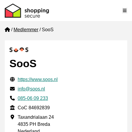
Me
Home
Medlemmer
SooS
SooS
Verifisert kontaktinformasjon
Website URL
https://www.soos.nl
E-post
info@soos.nl
Phone number
085-06 09 233
CoC
CoC 84692839
Forretningsadresse
Taxandrialaan 24
4835 PH Breda
Nederland