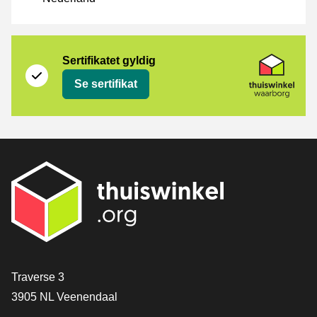
Sertifikat
Thuiswinkel Waarborg
Sertifikatet gyldig
Se sertifikat
[_General:Contact]
Traverse 3
3905 NL Veenendaal