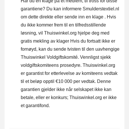
Har du en klage på et medlem, til tross for disse
garantiene? Du kan informere Smulderstextiel.nl
om dette direkte eller
sende inn en klage
. Hvis
du ikke kommer frem til en tilfredsstillende
løsning, vil Thuiswinkel.org hjelpe deg med
gratis mekling av klager Hvis du fortsatt ikke er
fornøyd, kan du sende tvisten til den uavhengige
Thuiswinkel Voldgiftskomité.
Vennligst sjekk
voldgiftskomiteens prosedyre.
Thuiswinkel.org
er garantist for etterlevelse av komiteens vedtak
til et beløp opptil €10 000 per vedtak. Denne
garantien gjelder ikke når selskapet ikke kan
betale, eller er konkurs; Thuiswinkel.org er ikke
et garantifond.