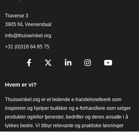
[_General:Contact]
Traverse 3
3905 NL Veenendaal
info@thuiswinkel.org
+31 (0)318 64 85 75
[_General:SocialMediaTitle]
Facebook
X
LinkedIn
Instagram
YouTube
Hvem er vi?
Thuiswinkel.org er et ledende e-handelsnettverk som
inspirerer og hjelper butikker og e-forhandlere som selger
produkter og/eller tjenester, bedrifter og deres ansatte i å
lykkes bedre. Vi tilbyr relevante og praktiske løsninger
med ulike tillitsmerker, Thuiswinkel-anmeldelser, juridiske