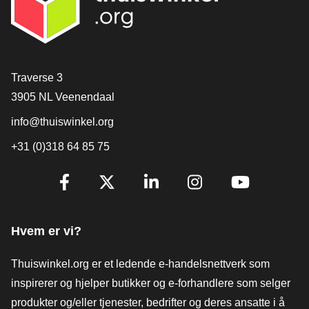
[_General:Contact]
Traverse 3
3905 NL Veenendaal
info@thuiswinkel.org
+31 (0)318 64 85 75
[_General:SocialMediaTitle]
Facebook
X
LinkedIn
Instagram
YouTube
Hvem er vi?
Thuiswinkel.org er et ledende e-handelsnettverk som
inspirerer og hjelper butikker og e-forhandlere som selger
produkter og/eller tjenester, bedrifter og deres ansatte i å