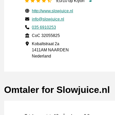
[_General:NumberOfStarsPluralFo
9,0/10 op Kiyoh
Verifisert kontaktinformasjon
Website URL
http://www.slowjuice.nl
E-post
info@slowjuice.nl
Phone number
035 6910253
CoC
CoC 32055825
Forretningsadresse
Kobaltstraat 2a
1411AM NAARDEN
Nederland
Omtaler for Slowjuice.nl