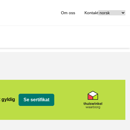
[_General:Langu
Om oss
Kontakt
org
t gyldig
Se sertifikat