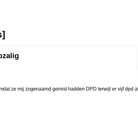
s]
pzalig
Format]
mdat ze mij zogenaamd gemist hadden DPD terwijl er vijf dpd a