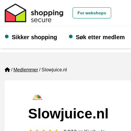
For webshops
Sikker shopping
Søk etter medlem
Home
Medlemmer
Slowjuice.nl
Slowjuice.nl