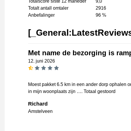
Totalscore siste 12 måneder
9,0
Totalt antall omtaler
2916
Anbefalinger
96 %
[_General:LatestReview
Met name de bezorging is ram
12. juni 2026
[_General:NumberOfStarsSingular
Moest pakket 6.5 km in een ander dorp ophalen o
in mijn woonplaats zijn …. Totaal gestoord
Richard
Amstelveen