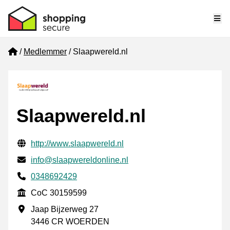
Me
Home
Medlemmer
Slaapwereld.nl
Slaapwereld.nl
Verifisert kontaktinformasjon
Website URL
http://www.slaapwereld.nl
E-post
info@slaapwereldonline.nl
Phone number
0348692429
CoC
CoC 30159599
Forretningsadresse
Jaap Bijzerweg 27
3446 CR WOERDEN