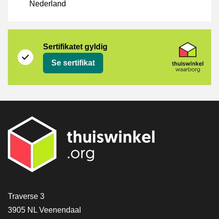
Nederland
Sertifikat
Thuiswinkel Waarborg
Sertifikatet gyldig
Se sertifikat
[_General:Contact]
Traverse 3
3905 NL Veenendaal