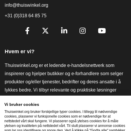
info@thuiswinkel.org
+31 (0)318 64 85 75
[_General:SocialMediaTitle]
Facebook
X
LinkedIn
Instagram
YouTube
Hvem er vi?
Thuiswinkel.org er et ledende e-handelsnettverk som
inspirerer og hjelper butikker og e-forhandlere som selger
produkter og/eller tjenester, bedrifter og deres ansatte i å
lykkes bedre. Vi tilbyr relevante og praktiske løsninger
med ulike tillitsmerker, Thuiswinkel-anmeldelser, juridiske
Vi bruker cookies
verktøy og råd, advokatvirksomhet, markedsundersøkelser,
Thuiswinkel.org bruker forskjellige typer cookies. I tillegg til nødvendige
og har vår egen utdanningsplattform, Thuiswinkel e-
cookies, plasserer vi funksjonelle cookies som er nødvendige for at
nettstedet vårt skal fungere. Vi plasserer også ytelses cookies for å måle
Academy.
ytelsen og kvaliteten på nettstedet vårt. Til slutt plasserer vi annonse cookies
som lar oss identifisere og spore deg. Ved å klikke på "Godta alle" samtykker