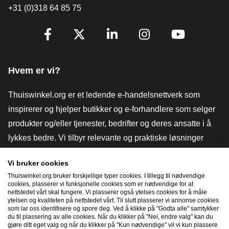
+31 (0)318 64 85 75
[_General:SocialMediaTitle]
Facebook
X
LinkedIn
Instagram
YouTube
Hvem er vi?
Thuiswinkel.org er et ledende e-handelsnettverk som
inspirerer og hjelper butikker og e-forhandlere som selger
produkter og/eller tjenester, bedrifter og deres ansatte i å
lykkes bedre. Vi tilbyr relevante og praktiske løsninger
med ulike tillitsmerker, Thuiswinkel-anmeldelser, juridiske
Vi bruker cookies
verktøy og råd, advokatvirksomhet, markedsundersøkelser,
Thuiswinkel.org bruker forskjellige typer cookies. I tillegg til nødvendige
og har vår egen utdanningsplattform, Thuiswinkel e-
cookies, plasserer vi funksjonelle cookies som er nødvendige for at
nettstedet vårt skal fungere. Vi plasserer også ytelses cookies for å måle
Academy.
ytelsen og kvaliteten på nettstedet vårt. Til slutt plasserer vi annonse cookies
som lar oss identifisere og spore deg. Ved å klikke på "Godta alle" samtykker
du til plassering av alle cookies. Når du klikker på "Nei, endre valg" kan du
gjøre ditt eget valg og når du klikker på "Kun nødvendige" vil vi kun plassere
Naviger raskt