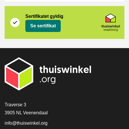
Sertifikat
Thuiswinkel Waarborg
Sertifikatet gyldig
Se sertifikat
[_General:Contact]
Traverse 3
3905 NL Veenendaal
info@thuiswinkel.org