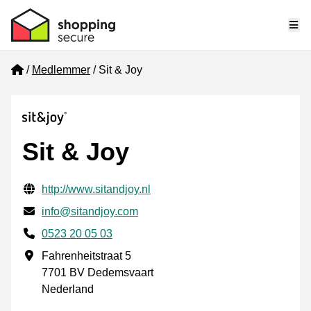
Me
Home
Medlemmer
Sit & Joy
Sit & Joy
Verifisert kontaktinformasjon
Website URL
http://www.sitandjoy.nl
E-post
info@sitandjoy.com
Phone number
0523 20 05 03
Forretningsadresse
Fahrenheitstraat 5
7701 BV Dedemsvaart
Nederland