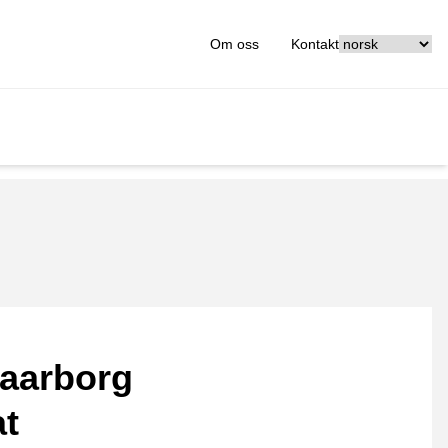
[_General:Langu
Om oss
Kontakt
aarborg
at