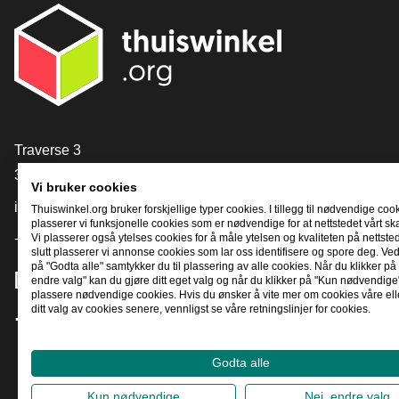
[_General:Contact]
Traverse 3
3905 NL Veenendaal
Vi bruker cookies
info@thuiswinkel.org
Thuiswinkel.org bruker forskjellige typer cookies. I tillegg til nødvendige coo
plasserer vi funksjonelle cookies som er nødvendige for at nettstedet vårt sk
+31 (0)318 64 85 75
Vi plasserer også ytelses cookies for å måle ytelsen og kvaliteten på nettstede
slutt plasserer vi annonse cookies som lar oss identifisere og spore deg. Ved
på "Godta alle" samtykker du til plassering av alle cookies. Når du klikker på 
[_General:SocialMediaTitle]
endre valg" kan du gjøre ditt eget valg og når du klikker på "Kun nødvendige"
plassere nødvendige cookies. Hvis du ønsker å vite mer om cookies våre ell
ditt valg av cookies senere, vennligst se våre retningslinjer for cookies.
Facebook
X
LinkedIn
Instagram
YouTube
Godta alle
Kun nødvendige
Nei, endre valg