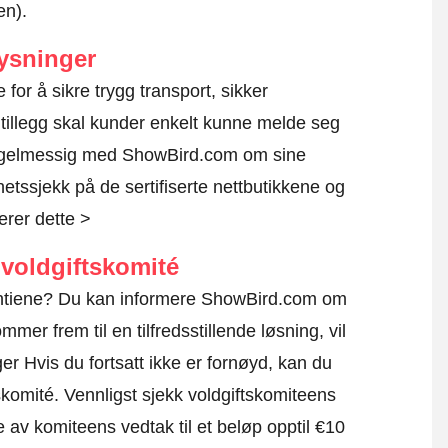
en).
ysninger
e for å sikre trygg transport, sikker
 tillegg skal kunder enkelt kunne melde seg
regelmessig med ShowBird.com om sine
rhetssjekk på de sertifiserte nettbutikkene og
erer dette >
voldgiftskomité
arantiene? Du kan informere ShowBird.com om
mmer frem til en tilfredsstillende løsning, vil
r Hvis du fortsatt ikke er fornøyd, kan du
skomité.
Vennligst sjekk voldgiftskomiteens
e av komiteens vedtak til et beløp opptil €10