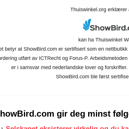
Thuiswinkel.org erklærer
kan ha Thuiswinkel W
et betyr at ShowBird.com er sertifisert som en nettbutik
urdering utført av ICTRecht og Forus-P. Arbeidsmetoden 
er i samsvar med nederlandske lover og forskrifter. Ne
ShowBird.com ble først sertifiser
howBird.com gir deg minst følg
Selskapet eksisterer virkelig og du k