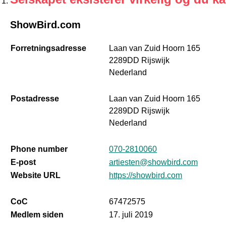
ShowBird.com
Forretningsadresse
Laan van Zuid Hoorn 165
2289DD Rijswijk
Nederland
Postadresse
Laan van Zuid Hoorn 165
2289DD Rijswijk
Nederland
Phone number
070-2810060
E-post
artiesten@showbird.com
Website URL
https://showbird.com
CoC
67472575
Medlem siden
17. juli 2019