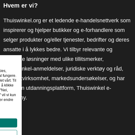
Hvem er vi?
Thuiswinkel.org er et ledende e-handelsnettverk som
inspirerer og hjelper butikker og e-forhandlere som
selger produkter og/eller tjenester, bedrifter og deres
ansatte i å lykkes bedre. Vi tilbyr relevante og
praktiske løsninger med ulike tillitsmerker,
Thuiswinkel-anmeldelser, juridiske verktøy og råd,
kies,
al fungere.
advokatvirksomhet, markedsundersøkelser, og har
t vårt. Til
 å klikke
vår egen utdanningsplattform, Thuiswinkel e-
"Nei,
 vil vi kun
Academy.
er endre