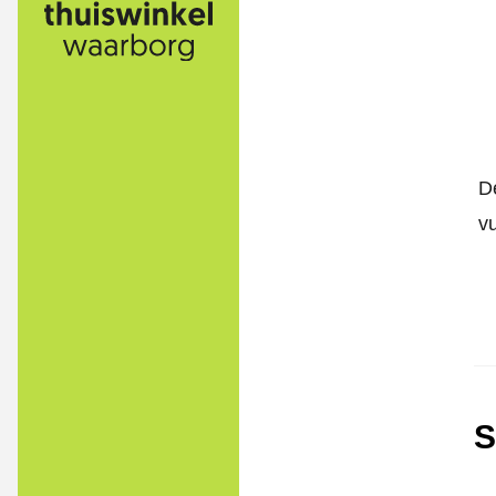
D
v
S