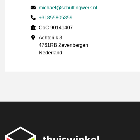
E-post
michael@schuttingwerk.nl
Phone number
+31855805359
CoC
CoC 90141407
Forretningsadresse
Achterijk 3
4761RB Zevenbergen
Nederland