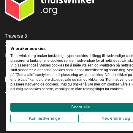
[_General:Contact]
Traverse 3
3905 NL Veenendaal
Vi bruker cookies
info@thuiswinkel.org
Thuiswinkel.org bruker forskjellige typer cookies. I tillegg til nødvendige coo
plasserer vi funksjonelle cookies som er nødvendige for at nettstedet vårt sk
+31 (0)318 64 85 75
Vi plasserer også ytelses cookies for å måle ytelsen og kvaliteten på nettstede
slutt plasserer vi annonse cookies som lar oss identifisere og spore deg. Ved
på "Godta alle" samtykker du til plassering av alle cookies. Når du klikker på 
[_General:SocialMediaTitle]
endre valg" kan du gjøre ditt eget valg og når du klikker på "Kun nødvendige"
plassere nødvendige cookies. Hvis du ønsker å vite mer om cookies våre ell
ditt valg av cookies senere, vennligst se våre retningslinjer for cookies.
Facebook
X
LinkedIn
Instagram
YouTube
Godta alle
Kun nødvendige
Nei, endre valg
2026
©
T