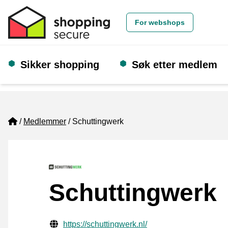
For webshops
Sikker shopping
Søk etter medlem
Home
Medlemmer
Schuttingwerk
Schuttingwerk
Verifisert kontaktinformasjon
Website URL
https://schuttingwerk.nl/