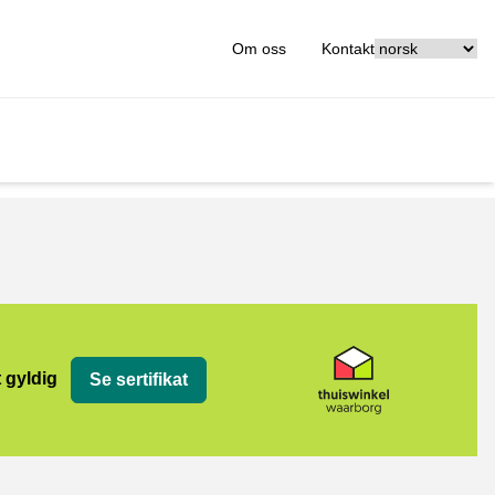
[_General:Langu
Om oss
Kontakt
org
t gyldig
Se sertifikat