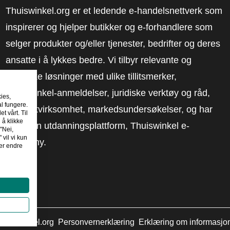
Thuiswinkel.org er et ledende e-handelsnettverk som
inspirerer og hjelper butikker og e-forhandlere som
selger produkter og/eller tjenester, bedrifter og deres
ansatte i å lykkes bedre. Vi tilbyr relevante og
praktiske løsninger med ulike tillitsmerker,
Thuiswinkel-anmeldelser, juridiske verktøy og råd,
kies,
al fungere.
advokatvirksomhet, markedsundersøkelser, og har
t vårt. Til
 å klikke
vår egen utdanningsplattform, Thuiswinkel e-
"Nei,
 vil vi kun
Academy.
er endre
huiswinkel.org
Personvernerklæring
Erklæring om informasjo