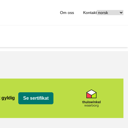
[_General:Langu
Om oss
Kontakt
org
t gyldig
Se sertifikat