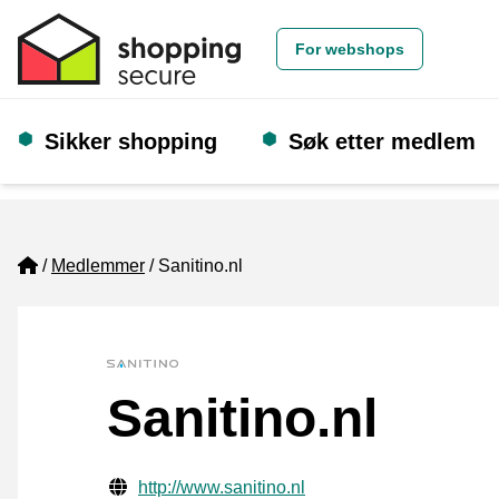
For webshops
Sikker shopping
Søk etter medlem
Home
Medlemmer
Sanitino.nl
Sanitino.nl
Verifisert kontaktinformasjon
Website URL
http://www.sanitino.nl