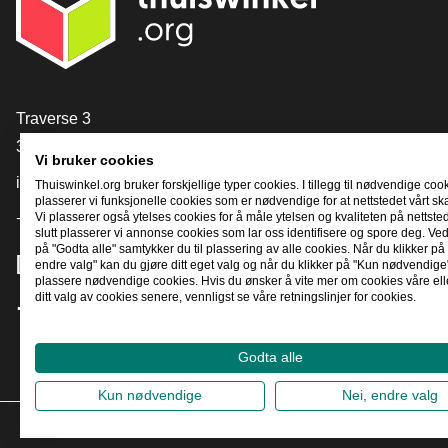
[_General:Contact]
Traverse 3
3905 NL Veenendaal
Vi bruker cookies
info@thuiswinkel.org
Thuiswinkel.org bruker forskjellige typer cookies. I tillegg til nødvendige coo
plasserer vi funksjonelle cookies som er nødvendige for at nettstedet vårt sk
+31 (0)318 64 85 75
Vi plasserer også ytelses cookies for å måle ytelsen og kvaliteten på nettstede
slutt plasserer vi annonse cookies som lar oss identifisere og spore deg. Ved
på "Godta alle" samtykker du til plassering av alle cookies. Når du klikker på 
[_General:SocialMediaTitle]
endre valg" kan du gjøre ditt eget valg og når du klikker på "Kun nødvendige"
plassere nødvendige cookies. Hvis du ønsker å vite mer om cookies våre ell
ditt valg av cookies senere, vennligst se våre retningslinjer for cookies.
Facebook
X
LinkedIn
Instagram
YouTube
Godta alle
Kun nødvendige
Nei, endre valg
2026
©
T