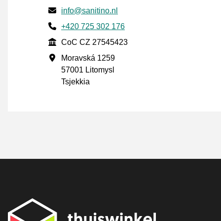
E-post
info@sanitino.nl
Phone number
+420 725 302 176
CoC
CoC CZ 27545423
Forretningsadresse
Moravská 1259
57001 Litomysl
Tsjekkia