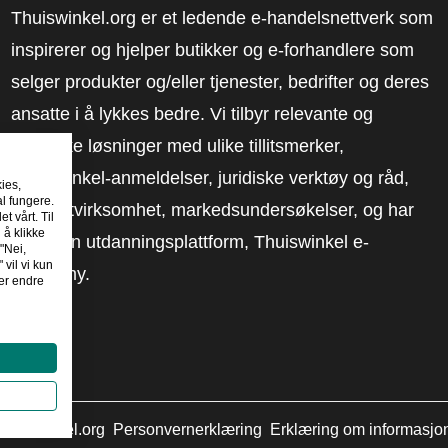
Thuiswinkel.org er et ledende e-handelsnettverk som
inspirerer og hjelper butikker og e-forhandlere som
selger produkter og/eller tjenester, bedrifter og deres
ansatte i å lykkes bedre. Vi tilbyr relevante og
praktiske løsninger med ulike tillitsmerker,
Thuiswinkel-anmeldelser, juridiske verktøy og råd,
kies,
al fungere.
advokatvirksomhet, markedsundersøkelser, og har
t vårt. Til
 å klikke
vår egen utdanningsplattform, Thuiswinkel e-
"Nei,
 vil vi kun
Academy.
er endre
huiswinkel.org
Personvernerklæring
Erklæring om informasjo