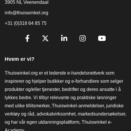
3905 NL Veenendaal
info@thuiswinkel.org
+31 (0)318 64 85 75
[_General:SocialMediaTitle]
Facebook
X
LinkedIn
Instagram
YouTube
Hvem er vi?
Thuiswinkel.org er et ledende e-handelsnettverk som
inspirerer og hjelper butikker og e-forhandlere som selger
produkter og/eller tjenester, bedrifter og deres ansatte i å
lykkes bedre. Vi tilbyr relevante og praktiske løsninger
med ulike tillitsmerker, Thuiswinkel-anmeldelser, juridiske
verktøy og råd, advokatvirksomhet, markedsundersøkelser,
og har vår egen utdanningsplattform, Thuiswinkel e-
Academy.