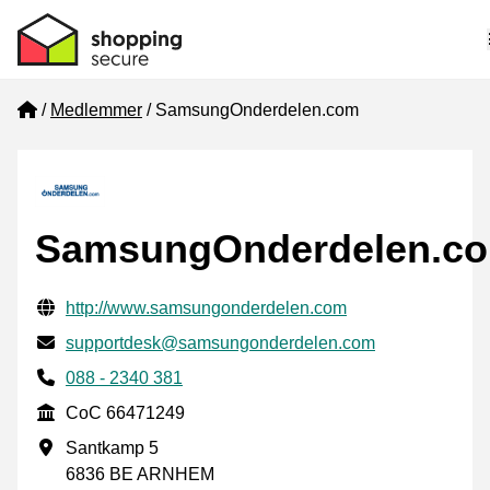
Home
Medlemmer
SamsungOnderdelen.com
SamsungOnderdelen.c
Verifisert kontaktinformasjon
Website URL
http://www.samsungonderdelen.com
E-post
supportdesk@samsungonderdelen.com
Phone number
088 - 2340 381
CoC
CoC 66471249
Forretningsadresse
Santkamp 5
6836 BE ARNHEM