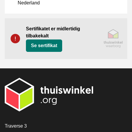
Nederland
Sertifikat
Thuiswinkel Waarborg
Sertifikatet er midlertidig
tilbakekalt
Se sertifikat
[_General:Contact]
Traverse 3