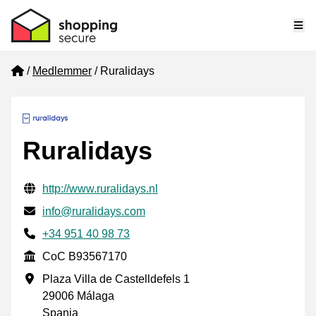
Me
Home
Medlemmer
Ruralidays
Ruralidays
Verifisert kontaktinformasjon
Website URL
http://www.ruralidays.nl
E-post
info@ruralidays.com
Phone number
+34 951 40 98 73
CoC
CoC B93567170
Forretningsadresse
Plaza Villa de Castelldefels 1
29006 Málaga
Spania