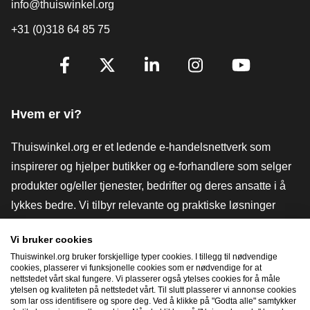
info@thuiswinkel.org
+31 (0)318 64 85 75
[_General:SocialMediaTitle]
Facebook
X
LinkedIn
Instagram
YouTube
Hvem er vi?
Thuiswinkel.org er et ledende e-handelsnettverk som
inspirerer og hjelper butikker og e-forhandlere som selger
produkter og/eller tjenester, bedrifter og deres ansatte i å
lykkes bedre. Vi tilbyr relevante og praktiske løsninger
med ulike tillitsmerker, Thuiswinkel-anmeldelser, juridiske
Vi bruker cookies
verktøy og råd, advokatvirksomhet, markedsundersøkelser,
Thuiswinkel.org bruker forskjellige typer cookies. I tillegg til nødvendige
og har vår egen utdanningsplattform, Thuiswinkel e-
cookies, plasserer vi funksjonelle cookies som er nødvendige for at
nettstedet vårt skal fungere. Vi plasserer også ytelses cookies for å måle
Academy.
ytelsen og kvaliteten på nettstedet vårt. Til slutt plasserer vi annonse cookies
som lar oss identifisere og spore deg. Ved å klikke på "Godta alle" samtykker