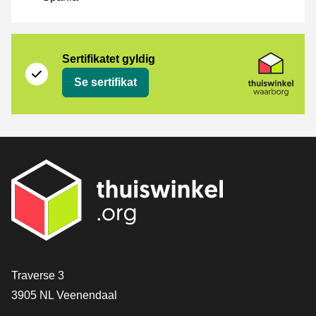
Sertifikat
Thuiswinkel Waarborg
Sertifikatet gyldig
Se sertifikat
[_General:Contact]
Traverse 3
3905 NL Veenendaal