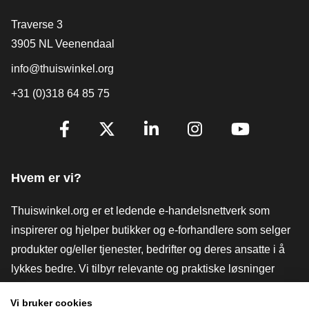
[_General:Contact]
Traverse 3
3905 NL Veenendaal
info@thuiswinkel.org
+31 (0)318 64 85 75
[_General:SocialMediaTitle]
Facebook
X
LinkedIn
Instagram
YouTube
Hvem er vi?
Thuiswinkel.org er et ledende e-handelsnettverk som
inspirerer og hjelper butikker og e-forhandlere som selger
produkter og/eller tjenester, bedrifter og deres ansatte i å
lykkes bedre. Vi tilbyr relevante og praktiske løsninger
med ulike tillitsmerker, Thuiswinkel-anmeldelser, juridiske
Vi bruker cookies
verktøy og råd, advokatvirksomhet, markedsundersøkelser,