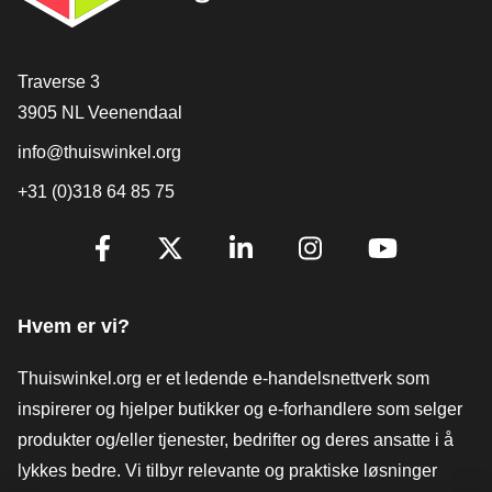
[_General:Contact]
Traverse 3
3905 NL Veenendaal
info@thuiswinkel.org
+31 (0)318 64 85 75
[_General:SocialMediaTitle]
Facebook
X
LinkedIn
Instagram
YouTube
Hvem er vi?
Thuiswinkel.org er et ledende e-handelsnettverk som
inspirerer og hjelper butikker og e-forhandlere som selger
produkter og/eller tjenester, bedrifter og deres ansatte i å
lykkes bedre. Vi tilbyr relevante og praktiske løsninger