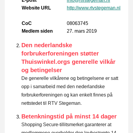
E-post
info@rtvstegeman.nl
Website URL
http://www.rtvstegeman.nl
CoC
08063745
Medlem siden
27. mars 2019
Den nederlandske
forbrukerforeningen støtter
Thuiswinkel.orgs generelle vilkår
og betingelser
De generelle vilkårene og betingelsene er satt
opp i samarbeid med den nederlandske
forbrukerforeningen og kan enkelt finnes på
nettstedet til RTV Stegeman.
Betenkningstid på minst 14 dager
Shopping Secure-tillitsmerket garanterer at
medlemmene overholder den lovbestemte 14-