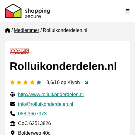
Me
Home
Medlemmer
Rolluikonderdelen.nl
Rolluikonderdelen.nl
[_General:NumberOfStarsPluralFormat]
8,6/10 op Kiyoh
Verifisert kontaktinformasjon
Website URL
http://www.rolluikonderdelen.nl
E-post
info@rolluikonderdelen.nl
Phone number
088-3667373
CoC
CoC 62513826
Forretningsadresse
Bolderweg 40c