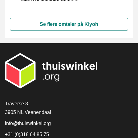
Se flere omtaler på Kiyoh
[_General:Contact]
Traverse 3
3905 NL Veenendaal
info@thuiswinkel.org
+31 (0)318 64 85 75