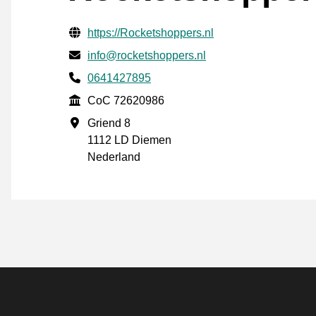
Verifisert kontaktinformasjon
Website URL
https://Rocketshoppers.nl
E-post
info@rocketshoppers.nl
Phone number
0641427895
CoC
CoC 72620986
Forretningsadresse
Griend 8
1112 LD Diemen
Nederland