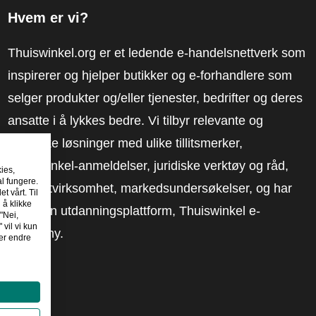
Hvem er vi?
Thuiswinkel.org er et ledende e-handelsnettverk som
inspirerer og hjelper butikker og e-forhandlere som
selger produkter og/eller tjenester, bedrifter og deres
ansatte i å lykkes bedre. Vi tilbyr relevante og
praktiske løsninger med ulike tillitsmerker,
Thuiswinkel-anmeldelser, juridiske verktøy og råd,
kies,
al fungere.
advokatvirksomhet, markedsundersøkelser, og har
t vårt. Til
 å klikke
vår egen utdanningsplattform, Thuiswinkel e-
"Nei,
 vil vi kun
Academy.
er endre