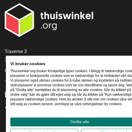
[_General:Contact]
Traverse 3
3905 NL Veenendaal
Vi bruker cookies
info@thuiswinkel.org
Thuiswinkel.org bruker forskjellige typer cookies. I tillegg til nødvendige coo
plasserer vi funksjonelle cookies som er nødvendige for at nettstedet vårt sk
Vi plasserer også ytelses cookies for å måle ytelsen og kvaliteten på nettstede
+31 (0)318 64 85 75
slutt plasserer vi annonse cookies som lar oss identifisere og spore deg. Ved
på "Godta alle" samtykker du til plassering av alle cookies. Når du klikker på 
[_General:SocialMediaTitle]
endre valg" kan du gjøre ditt eget valg og når du klikker på "Kun nødvendige"
plassere nødvendige cookies. Hvis du ønsker å vite mer om cookies våre ell
ditt valg av cookies senere, vennligst se våre retningslinjer for cookies.
Facebook
X
LinkedIn
Instagram
YouTube
Godta alle