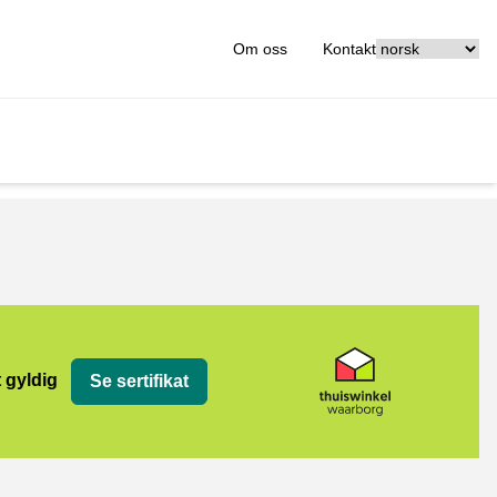
[_General:Langu
Om oss
Kontakt
org
t gyldig
Se sertifikat