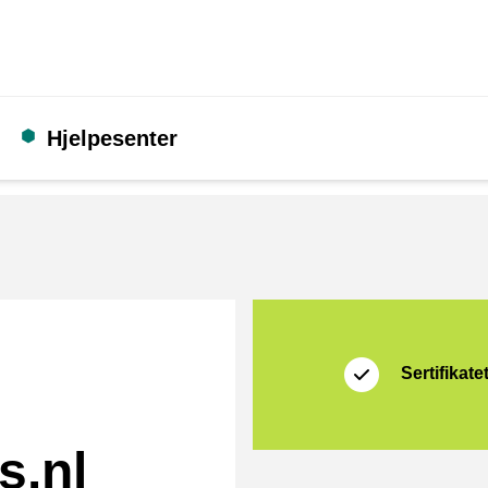
Hjelpesenter
Sertifikat
Thuiswinkel Waarb
Sertifikate
s.nl