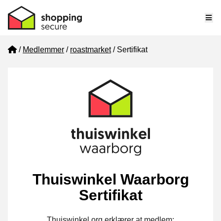
Me
Home
Medlemmer
roastmarket
Sertifikat
Thuiswinkel Waarborg
Sertifikat
Thuiswinkel.org erklærer at medlem: