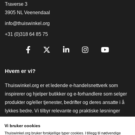
[_General:Contact]
Traverse 3
3905 NL Veenendaal
info@thuiswinkel.org
+31 (0)318 64 85 75
[_General:SocialMediaTitle]
Facebook
X
LinkedIn
Instagram
YouTube
Hvem er vi?
Thuiswinkel.org er et ledende e-handelsnettverk som
inspirerer og hjelper butikker og e-forhandlere som selger
produkter og/eller tjenester, bedrifter og deres ansatte i å
lykkes bedre. Vi tilbyr relevante og praktiske løsninger
med ulike tillitsmerker, Thuiswinkel-anmeldelser, juridiske
Vi bruker cookies
verktøy og råd, advokatvirksomhet, markedsundersøkelser,
Thuiswinkel.org bruker forskjellige typer cookies. I tillegg til nødvendige