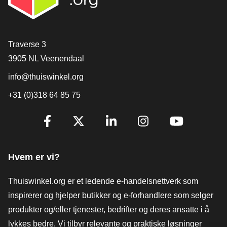
[_General:Contact]
Traverse 3
3905 NL Veenendaal
info@thuiswinkel.org
+31 (0)318 64 85 75
[_General:SocialMediaTitle]
Facebook
X
LinkedIn
Instagram
YouTube
Hvem er vi?
Thuiswinkel.org er et ledende e-handelsnettverk som
inspirerer og hjelper butikker og e-forhandlere som selger
produkter og/eller tjenester, bedrifter og deres ansatte i å
lykkes bedre. Vi tilbyr relevante og praktiske løsninger