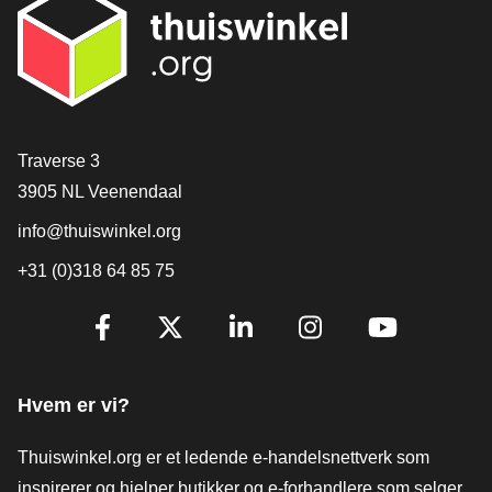
[_General:Contact]
Traverse 3
3905 NL Veenendaal
info@thuiswinkel.org
+31 (0)318 64 85 75
[_General:SocialMediaTitle]
Facebook
X
LinkedIn
Instagram
YouTube
Hvem er vi?
Thuiswinkel.org er et ledende e-handelsnettverk som
inspirerer og hjelper butikker og e-forhandlere som selger