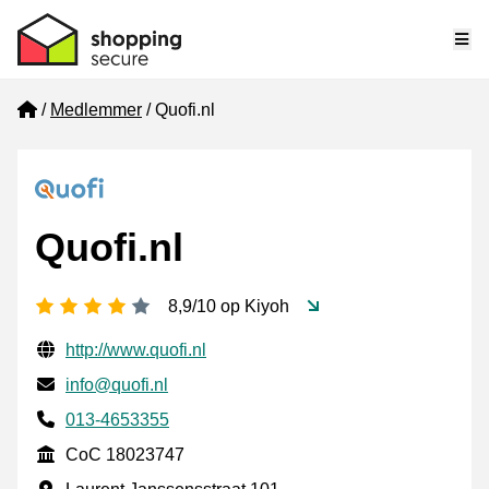
Me
Home
Medlemmer
Quofi.nl
Quofi.nl
[_General:NumberOfStarsPluralFormat]
8,9/10 op Kiyoh
Verifisert kontaktinformasjon
Website URL
http://www.quofi.nl
E-post
info@quofi.nl
Phone number
013-4653355
CoC
CoC 18023747
Forretningsadresse