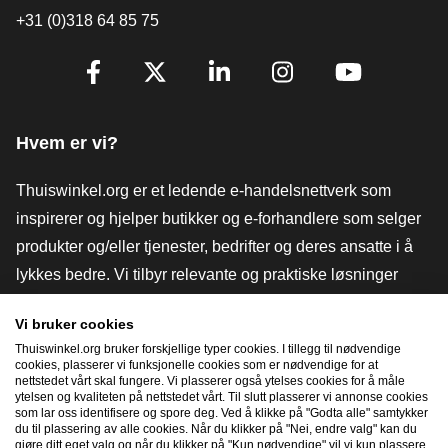
+31 (0)318 64 85 75
[_General:SocialMediaTitle]
Facebook
X
LinkedIn
Instagram
YouTube
Hvem er vi?
Thuiswinkel.org er et ledende e-handelsnettverk som
inspirerer og hjelper butikker og e-forhandlere som selger
produkter og/eller tjenester, bedrifter og deres ansatte i å
lykkes bedre. Vi tilbyr relevante og praktiske løsninger
med ulike tillitsmerker, Thuiswinkel-anmeldelser, juridiske
Vi bruker cookies
verktøy og råd, advokatvirksomhet, markedsundersøkelser,
Thuiswinkel.org bruker forskjellige typer cookies. I tillegg til nødvendige
og har vår egen utdanningsplattform, Thuiswinkel e-
cookies, plasserer vi funksjonelle cookies som er nødvendige for at
nettstedet vårt skal fungere. Vi plasserer også ytelses cookies for å måle
Academy.
ytelsen og kvaliteten på nettstedet vårt. Til slutt plasserer vi annonse cookies
som lar oss identifisere og spore deg. Ved å klikke på "Godta alle" samtykker
du til plassering av alle cookies. Når du klikker på "Nei, endre valg" kan du
gjøre ditt eget valg og når du klikker på "Kun nødvendige" vil vi kun plassere