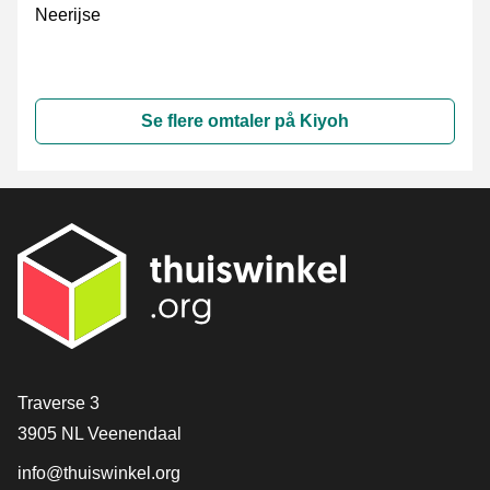
Neerijse
Se flere omtaler på Kiyoh
[_General:Contact]
Traverse 3
3905 NL Veenendaal
info@thuiswinkel.org