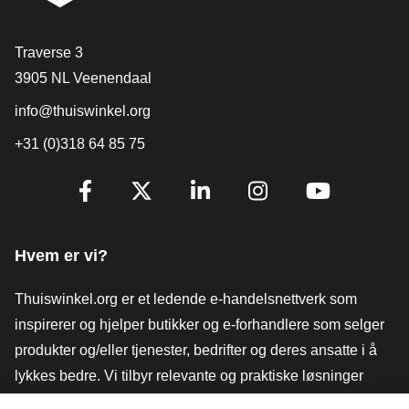
[_General:Contact]
Traverse 3
3905 NL Veenendaal
info@thuiswinkel.org
+31 (0)318 64 85 75
[_General:SocialMediaTitle]
Facebook
X
LinkedIn
Instagram
YouTube
Hvem er vi?
Thuiswinkel.org er et ledende e-handelsnettverk som
inspirerer og hjelper butikker og e-forhandlere som selger
produkter og/eller tjenester, bedrifter og deres ansatte i å
lykkes bedre. Vi tilbyr relevante og praktiske løsninger
med ulike tillitsmerker, Thuiswinkel-anmeldelser, juridiske