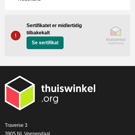
Sertifikat
Thuiswinkel Waarborg
Sertifikatet er midlertidig
tilbakekalt
Se sertifikat
[_General:Contact]
Traverse 3
3905 NL Veenendaal