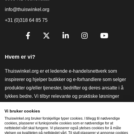
info@thuiswinkel.org
+31 (0)318 64 85 75
[_General:SocialMediaTitle]
Facebook
X
LinkedIn
Instagram
YouTube
Hvem er vi?
Thuiswinkel.org er et ledende e-handelsnettverk som
inspirerer og hjelper butikker og e-forhandlere som selger
produkter og/eller tjenester, bedrifter og deres ansatte i å
lykkes bedre. Vi tilbyr relevante og praktiske løsninger
med ulike tillitsmerker, Thuiswinkel-anmeldelser, juridiske
Vi bruker cookies
verktøy og råd, advokatvirksomhet, markedsundersøkelser,
Thuiswinkel.org bruker forskjellige typer cookies. I tillegg til nødvendige
og har vår egen utdanningsplattform, Thuiswinkel e-
cookies, plasserer vi funksjonelle cookies som er nødvendige for at
nettstedet vårt skal fungere. Vi plasserer også ytelses cookies for å måle
Academy.
ytelsen og kvaliteten på nettstedet vårt. Til slutt plasserer vi annonse cookies