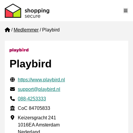
Me
Home
Medlemmer
Playbird
Playbird
Verifisert kontaktinformasjon
Website URL
https://www.playbird.nl
E-post
support@playbird.nl
Phone number
088-4253333
CoC
CoC 84705833
Forretningsadresse
Keizersgracht 241
1016EA Amsterdam
Nederland