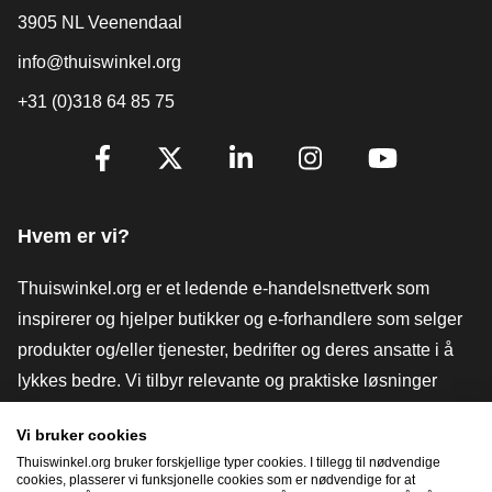
3905 NL Veenendaal
info@thuiswinkel.org
+31 (0)318 64 85 75
[_General:SocialMediaTitle]
Facebook
X
LinkedIn
Instagram
YouTube
Hvem er vi?
Thuiswinkel.org er et ledende e-handelsnettverk som
inspirerer og hjelper butikker og e-forhandlere som selger
produkter og/eller tjenester, bedrifter og deres ansatte i å
lykkes bedre. Vi tilbyr relevante og praktiske løsninger
med ulike tillitsmerker, Thuiswinkel-anmeldelser, juridiske
Vi bruker cookies
verktøy og råd, advokatvirksomhet, markedsundersøkelser,
Thuiswinkel.org bruker forskjellige typer cookies. I tillegg til nødvendige
og har vår egen utdanningsplattform, Thuiswinkel e-
cookies, plasserer vi funksjonelle cookies som er nødvendige for at