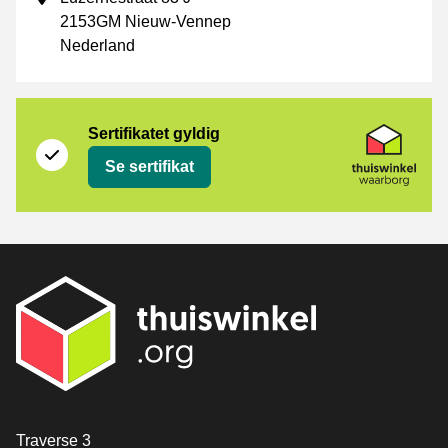
2153GM Nieuw-Vennep
Nederland
Sertifikat
Thuiswinkel Waarborg
Sertifikatet gyldig
Se sertifikat
[_General:Contact]
Traverse 3