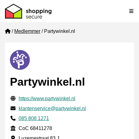
Me
Home
Medlemmer
Partywinkel.nl
Partywinkel.nl
Verifisert kontaktinformasjon
Website URL
https://www.partywinkel.nl
E-post
klantenservice@partywinkel.nl
Phone number
085 808 1271
CoC
CoC 68411278
Forretningsadresse
Luzernestraat 83 J