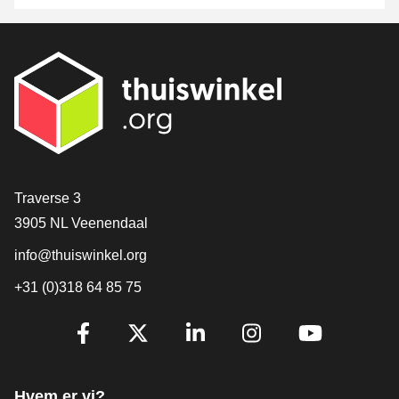
[_General:Contact]
Traverse 3
3905 NL Veenendaal
info@thuiswinkel.org
+31 (0)318 64 85 75
[_General:SocialMediaTitle]
Facebook
X
LinkedIn
Instagram
YouTube
Hvem er vi?