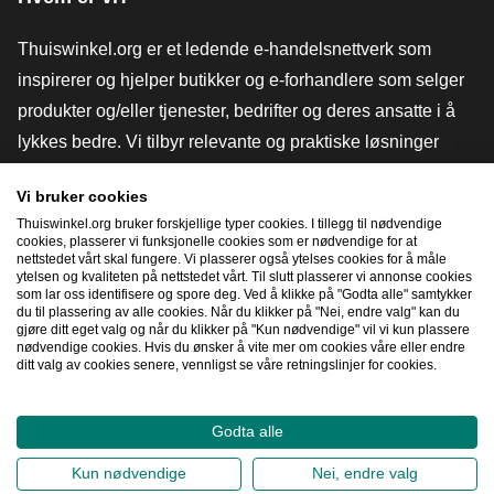
Thuiswinkel.org er et ledende e-handelsnettverk som
inspirerer og hjelper butikker og e-forhandlere som selger
produkter og/eller tjenester, bedrifter og deres ansatte i å
lykkes bedre. Vi tilbyr relevante og praktiske løsninger
med ulike tillitsmerker, Thuiswinkel-anmeldelser, juridiske
Vi bruker cookies
verktøy og råd, advokatvirksomhet, markedsundersøkelser,
Thuiswinkel.org bruker forskjellige typer cookies. I tillegg til nødvendige
og har vår egen utdanningsplattform, Thuiswinkel e-
cookies, plasserer vi funksjonelle cookies som er nødvendige for at
nettstedet vårt skal fungere. Vi plasserer også ytelses cookies for å måle
Academy.
ytelsen og kvaliteten på nettstedet vårt. Til slutt plasserer vi annonse cookies
som lar oss identifisere og spore deg. Ved å klikke på "Godta alle" samtykker
du til plassering av alle cookies. Når du klikker på "Nei, endre valg" kan du
gjøre ditt eget valg og når du klikker på "Kun nødvendige" vil vi kun plassere
Naviger raskt
nødvendige cookies. Hvis du ønsker å vite mer om cookies våre eller endre
ditt valg av cookies senere, vennligst se våre retningslinjer for cookies.
[_G
Godta alle
2026
©
Thuiswinkel.org
Kun nødvendige
Nei, endre valg
Personvernerklæring
Erklæring om informasjonskapsler