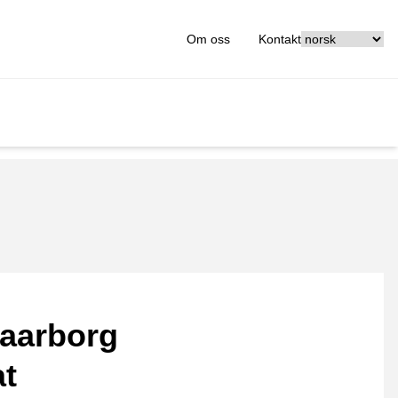
[_General:Langu
Om oss
Kontakt
aarborg
at