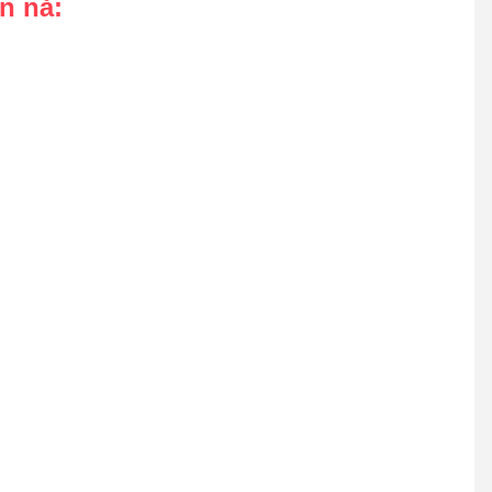
an nå
: