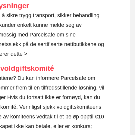
ysninger
or å sikre trygg transport, sikker behandling
al kunder enkelt kunne melde seg av
lmessig med Parcelsafe om sine
rhetssjekk på de sertifiserte nettbutikkene og
erer dette >
voldgiftskomité
rantiene? Du kan informere Parcelsafe om
mmer frem til en tilfredsstillende løsning, vil
r Hvis du fortsatt ikke er fornøyd, kan du
skomité.
Vennligst sjekk voldgiftskomiteens
e av komiteens vedtak til et beløp opptil €10
apet ikke kan betale, eller er konkurs;