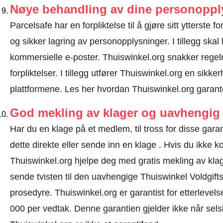
Nøye behandling av dine personoppl
Parcelsafe har en forpliktelse til å gjøre sitt ytterste f
og sikker lagring av personopplysninger. I tillegg sk
kommersielle e-poster. Thuiswinkel.org snakker rege
forpliktelser. I tillegg utfører Thuiswinkel.org en sikke
plattformene.
Les her hvordan Thuiswinkel.org garant
God mekling av klager og uavhengig 
Har du en klage på et medlem, til tross for disse ga
dette direkte eller
sende inn en klage
. Hvis du ikke ko
Thuiswinkel.org hjelpe deg med gratis mekling av klage
sende tvisten til den uavhengige Thuiswinkel Voldgift
prosedyre.
Thuiswinkel.org er garantist for etterlevels
000 per vedtak. Denne garantien gjelder ikke når selsk