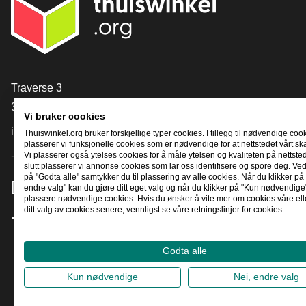
[_General:Contact]
Traverse 3
3905 NL Veenendaal
Vi bruker cookies
info@thuiswinkel.org
Thuiswinkel.org bruker forskjellige typer cookies. I tillegg til nødvendige coo
plasserer vi funksjonelle cookies som er nødvendige for at nettstedet vårt sk
+31 (0)318 64 85 75
Vi plasserer også ytelses cookies for å måle ytelsen og kvaliteten på nettstede
slutt plasserer vi annonse cookies som lar oss identifisere og spore deg. Ved
på "Godta alle" samtykker du til plassering av alle cookies. Når du klikker på 
[_General:SocialMediaTitle]
endre valg" kan du gjøre ditt eget valg og når du klikker på "Kun nødvendige"
plassere nødvendige cookies. Hvis du ønsker å vite mer om cookies våre ell
ditt valg av cookies senere, vennligst se våre retningslinjer for cookies.
Facebook
X
LinkedIn
Instagram
YouTube
Godta alle
Kun nødvendige
Nei, endre valg
2026
©
T