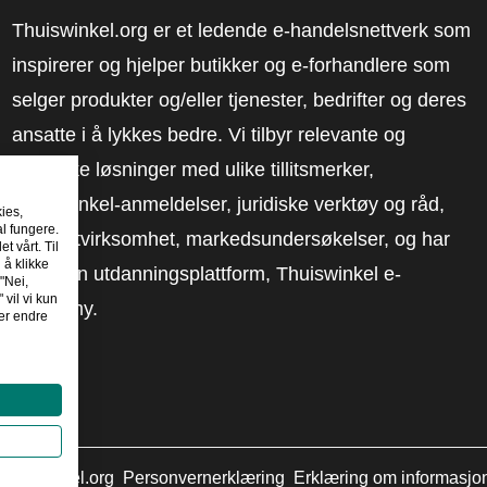
Thuiswinkel.org er et ledende e-handelsnettverk som
inspirerer og hjelper butikker og e-forhandlere som
selger produkter og/eller tjenester, bedrifter og deres
ansatte i å lykkes bedre. Vi tilbyr relevante og
praktiske løsninger med ulike tillitsmerker,
Thuiswinkel-anmeldelser, juridiske verktøy og råd,
kies,
al fungere.
advokatvirksomhet, markedsundersøkelser, og har
t vårt. Til
 å klikke
vår egen utdanningsplattform, Thuiswinkel e-
"Nei,
 vil vi kun
Academy.
er endre
huiswinkel.org
Personvernerklæring
Erklæring om informasjo