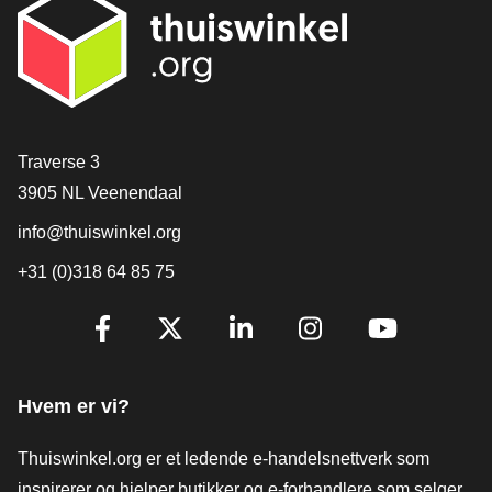
[_General:Contact]
Traverse 3
3905 NL Veenendaal
info@thuiswinkel.org
+31 (0)318 64 85 75
[_General:SocialMediaTitle]
Facebook
X
LinkedIn
Instagram
YouTube
Hvem er vi?
Thuiswinkel.org er et ledende e-handelsnettverk som
inspirerer og hjelper butikker og e-forhandlere som selger