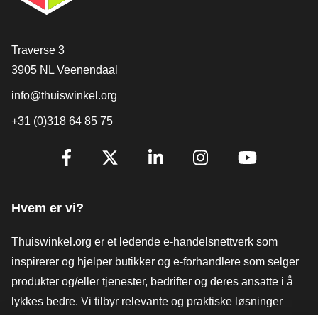
[_General:Contact]
Traverse 3
3905 NL Veenendaal
info@thuiswinkel.org
+31 (0)318 64 85 75
[_General:SocialMediaTitle]
Facebook
X
LinkedIn
Instagram
YouTube
Hvem er vi?
Thuiswinkel.org er et ledende e-handelsnettverk som
inspirerer og hjelper butikker og e-forhandlere som selger
produkter og/eller tjenester, bedrifter og deres ansatte i å
lykkes bedre. Vi tilbyr relevante og praktiske løsninger