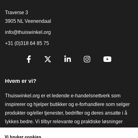
[_General:Contact]
Traverse 3
3905 NL Veenendaal
info@thuiswinkel.org
+31 (0)318 64 85 75
[_General:SocialMediaTitle]
Facebook
X
LinkedIn
Instagram
YouTube
Hvem er vi?
Thuiswinkel.org er et ledende e-handelsnettverk som
inspirerer og hjelper butikker og e-forhandlere som selger
produkter og/eller tjenester, bedrifter og deres ansatte i å
lykkes bedre. Vi tilbyr relevante og praktiske løsninger
med ulike tillitsmerker, Thuiswinkel-anmeldelser, juridiske
Vi bruker cookies