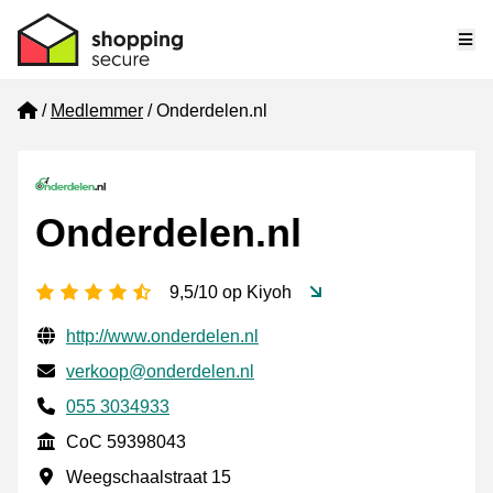
Me
Home
Medlemmer
Onderdelen.nl
Onderdelen.nl
[_General:NumberOfStarsPluralFormat]
9,5/10 op Kiyoh
Verifisert kontaktinformasjon
Website URL
http://www.onderdelen.nl
E-post
verkoop@onderdelen.nl
Phone number
055 3034933
CoC
CoC 59398043
Forretningsadresse
Weegschaalstraat 15