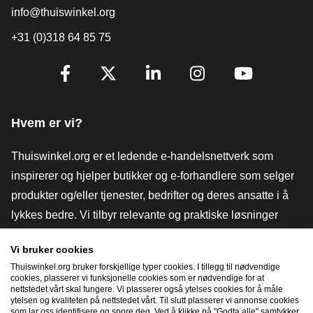
info@thuiswinkel.org
+31 (0)318 64 85 75
[_General:SocialMediaTitle]
Facebook
X
LinkedIn
Instagram
YouTube
Hvem er vi?
Thuiswinkel.org er et ledende e-handelsnettverk som
inspirerer og hjelper butikker og e-forhandlere som selger
produkter og/eller tjenester, bedrifter og deres ansatte i å
lykkes bedre. Vi tilbyr relevante og praktiske løsninger
med ulike tillitsmerker, Thuiswinkel-anmeldelser, juridiske
Vi bruker cookies
verktøy og råd, advokatvirksomhet, markedsundersøkelser,
Thuiswinkel.org bruker forskjellige typer cookies. I tillegg til nødvendige
og har vår egen utdanningsplattform, Thuiswinkel e-
cookies, plasserer vi funksjonelle cookies som er nødvendige for at
nettstedet vårt skal fungere. Vi plasserer også ytelses cookies for å måle
Academy.
ytelsen og kvaliteten på nettstedet vårt. Til slutt plasserer vi annonse cookies
som lar oss identifisere og spore deg. Ved å klikke på "Godta alle" samtykker