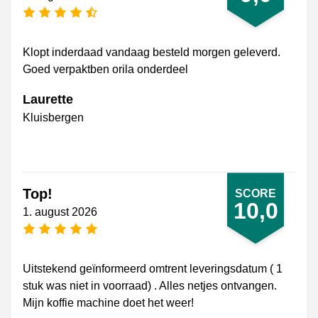
[_General:NumberOfStarsPluralFormat]
Klopt inderdaad vandaag besteld morgen geleverd.
Goed verpaktben orila onderdeel
Laurette
Kluisbergen
Top!
SCORE
10,0
1. august 2026
[_General:NumberOfStarsPluralFormat]
Uitstekend geïnformeerd omtrent leveringsdatum ( 1
stuk was niet in voorraad) . Alles netjes ontvangen.
Mijn koffie machine doet het weer!