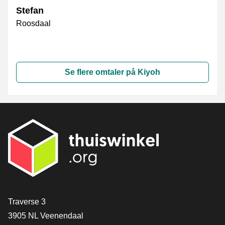
Stefan
Roosdaal
Se flere omtaler på Kiyoh
[_General:Contact]
Traverse 3
3905 NL Veenendaal