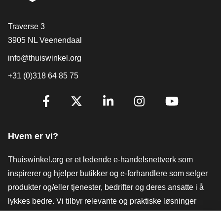
[_General:Contact]
Traverse 3
3905 NL Veenendaal
info@thuiswinkel.org
+31 (0)318 64 85 75
[_General:SocialMediaTitle]
Facebook
X
LinkedIn
Instagram
YouTube
Hvem er vi?
Thuiswinkel.org er et ledende e-handelsnettverk som
inspirerer og hjelper butikker og e-forhandlere som selger
produkter og/eller tjenester, bedrifter og deres ansatte i å
lykkes bedre. Vi tilbyr relevante og praktiske løsninger
med ulike tillitsmerker, Thuiswinkel-anmeldelser, juridiske