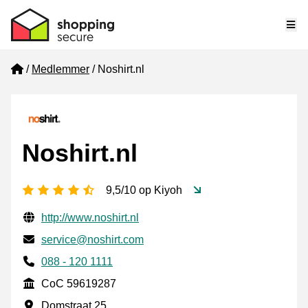
Me
Home
Medlemmer
Noshirt.nl
Noshirt.nl
[_General:NumberOfStarsPluralFormat]
9,5/10 op Kiyoh
Verifisert kontaktinformasjon
Website URL
http://www.noshirt.nl
E-post
service@noshirt.com
Phone number
088 - 120 1111
CoC
CoC 59619287
Forretningsadresse
Domstraat 25