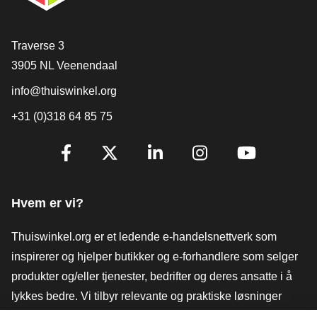
[_General:Contact]
Traverse 3
3905 NL Veenendaal
info@thuiswinkel.org
+31 (0)318 64 85 75
[_General:SocialMediaTitle]
Facebook
X
LinkedIn
Instagram
YouTube
Hvem er vi?
Thuiswinkel.org er et ledende e-handelsnettverk som
inspirerer og hjelper butikker og e-forhandlere som selger
produkter og/eller tjenester, bedrifter og deres ansatte i å
lykkes bedre. Vi tilbyr relevante og praktiske løsninger
med ulike tillitsmerker, Thuiswinkel-anmeldelser, juridiske