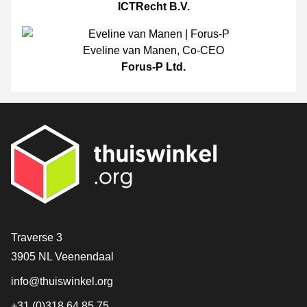
ICTRecht B.V.
Eveline van Manen
,
Co-CEO
Forus-P Ltd.
[_General:Contact]
Traverse 3
3905 NL Veenendaal
info@thuiswinkel.org
+31 (0)318 64 85 75