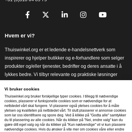
[_General:SocialMediaTitle]
Facebook
X
LinkedIn
Instagram
YouTube
Hvem er vi?
Thuiswinkel.org er et ledende e-handelsnettverk som
inspirerer og hjelper butikker og e-forhandlere som selger
produkter og/eller tjenester, bedrifter og deres ansatte i å
lykkes bedre. Vi tilbyr relevante og praktiske løsninger
med ulike tillitsmerker, Thuiswinkel-anmeldelser, juridiske
Vi bruker cookies
verktøy og råd, advokatvirksomhet, markedsundersøkelser,
Thuiswinkel.org bruker forskjellige typer cookies. I tillegg til nødvendige
og har vår egen utdanningsplattform, Thuiswinkel e-
cookies, plasserer vi funksjonelle cookies som er nødvendige for at
nettstedet vårt skal fungere. Vi plasserer også ytelses cookies for å måle
Academy.
ytelsen og kvaliteten på nettstedet vårt. Til slutt plasserer vi annonse cookies
som lar oss identifisere og spore deg. Ved å klikke på "Godta alle" samtykker
du til plassering av alle cookies. Når du klikker på "Nei, endre valg" kan du
gjøre ditt eget valg og når du klikker på "Kun nødvendige" vil vi kun plassere
Naviger raskt
nødvendige cookies. Hvis du ønsker å vite mer om cookies våre eller endre