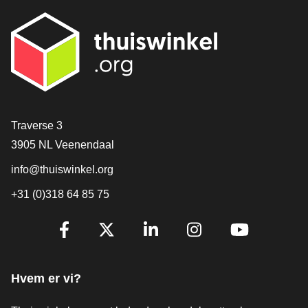
[_General:Contact]
Traverse 3
3905 NL Veenendaal
info@thuiswinkel.org
+31 (0)318 64 85 75
[_General:SocialMediaTitle]
Facebook
X
LinkedIn
Instagram
YouTube
Hvem er vi?