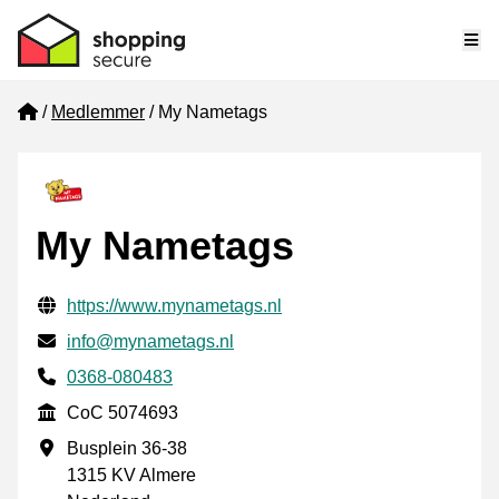
Me
Home
Medlemmer
My Nametags
My Nametags
Verifisert kontaktinformasjon
Website URL
https://www.mynametags.nl
E-post
info@mynametags.nl
Phone number
0368-080483
CoC
CoC 5074693
Forretningsadresse
Busplein 36-38
1315 KV Almere