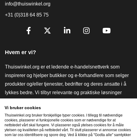
info@thuiswinkel.org
+31 (0)318 64 85 75
[_General:SocialMediaTitle]
Facebook
X
LinkedIn
Instagram
YouTube
Hvem er vi?
Thuiswinkel.org er et ledende e-handelsnettverk som
inspirerer og hjelper butikker og e-forhandlere som selger
produkter og/eller tjenester, bedrifter og deres ansatte i å
lykkes bedre. Vi tilbyr relevante og praktiske løsninger
med ulike tillitsmerker, Thuiswinkel-anmeldelser, juridiske
Vi bruker cookies
verktøy og råd, advokatvirksomhet, markedsundersøkelser,
Thuiswinkel.org bruker forskjellige typer cookies. I tillegg til nødvendige
og har vår egen utdanningsplattform, Thuiswinkel e-
cookies, plasserer vi funksjonelle cookies som er nødvendige for at
nettstedet vårt skal fungere. Vi plasserer også ytelses cookies for å måle
Academy.
ytelsen og kvaliteten på nettstedet vårt. Til slutt plasserer vi annonse cookies
som lar oss identifisere og spore deg. Ved å klikke på "Godta alle" samtykker