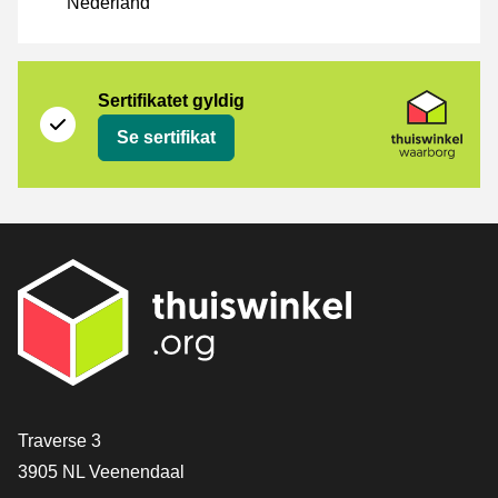
Nederland
Sertifikat
Thuiswinkel Waarborg
Sertifikatet gyldig
Se sertifikat
[_General:Contact]
Traverse 3
3905 NL Veenendaal