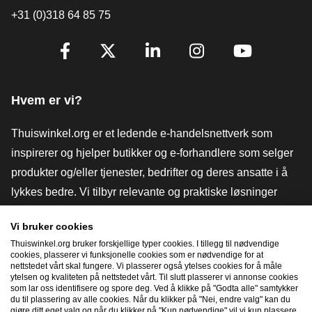
+31 (0)318 64 85 75
[_General:SocialMediaTitle]
Facebook
X
LinkedIn
Instagram
YouTube
Hvem er vi?
Thuiswinkel.org er et ledende e-handelsnettverk som
inspirerer og hjelper butikker og e-forhandlere som selger
produkter og/eller tjenester, bedrifter og deres ansatte i å
lykkes bedre. Vi tilbyr relevante og praktiske løsninger
med ulike tillitsmerker, Thuiswinkel-anmeldelser, juridiske
Vi bruker cookies
verktøy og råd, advokatvirksomhet, markedsundersøkelser,
Thuiswinkel.org bruker forskjellige typer cookies. I tillegg til nødvendige
og har vår egen utdanningsplattform, Thuiswinkel e-
cookies, plasserer vi funksjonelle cookies som er nødvendige for at
nettstedet vårt skal fungere. Vi plasserer også ytelses cookies for å måle
Academy.
ytelsen og kvaliteten på nettstedet vårt. Til slutt plasserer vi annonse cookies
som lar oss identifisere og spore deg. Ved å klikke på "Godta alle" samtykker
du til plassering av alle cookies. Når du klikker på "Nei, endre valg" kan du
gjøre ditt eget valg og når du klikker på "Kun nødvendige" vil vi kun plassere