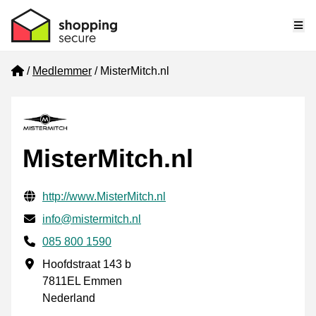
Me
Home
Medlemmer
MisterMitch.nl
MisterMitch.nl
Verifisert kontaktinformasjon
Website URL
http://www.MisterMitch.nl
E-post
info@mistermitch.nl
Phone number
085 800 1590
Forretningsadresse
Hoofdstraat 143 b
7811EL Emmen
Nederland