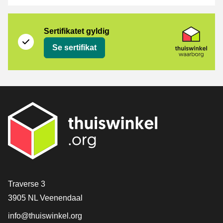
Sertifikat
Thuiswinkel Waarborg
Sertifikatet gyldig
Se sertifikat
[_General:Contact]
Traverse 3
3905 NL Veenendaal
info@thuiswinkel.org