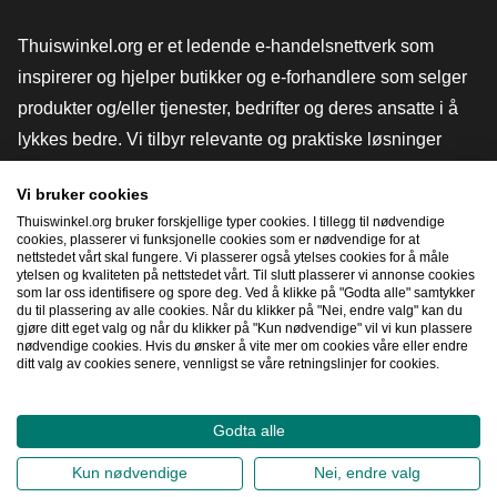
Thuiswinkel.org er et ledende e-handelsnettverk som
inspirerer og hjelper butikker og e-forhandlere som selger
produkter og/eller tjenester, bedrifter og deres ansatte i å
lykkes bedre. Vi tilbyr relevante og praktiske løsninger
med ulike tillitsmerker, Thuiswinkel-anmeldelser, juridiske
Vi bruker cookies
verktøy og råd, advokatvirksomhet, markedsundersøkelser,
Thuiswinkel.org bruker forskjellige typer cookies. I tillegg til nødvendige
og har vår egen utdanningsplattform, Thuiswinkel e-
cookies, plasserer vi funksjonelle cookies som er nødvendige for at
nettstedet vårt skal fungere. Vi plasserer også ytelses cookies for å måle
Academy.
ytelsen og kvaliteten på nettstedet vårt. Til slutt plasserer vi annonse cookies
som lar oss identifisere og spore deg. Ved å klikke på "Godta alle" samtykker
du til plassering av alle cookies. Når du klikker på "Nei, endre valg" kan du
gjøre ditt eget valg og når du klikker på "Kun nødvendige" vil vi kun plassere
Naviger raskt
nødvendige cookies. Hvis du ønsker å vite mer om cookies våre eller endre
ditt valg av cookies senere, vennligst se våre retningslinjer for cookies.
[_G
Godta alle
2026
©
Thuiswinkel.org
Kun nødvendige
Nei, endre valg
Personvernerklæring
Erklæring om informasjonskapsler