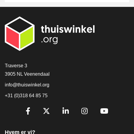
[_General:Contact]
Traverse 3
3905 NL Veenendaal
info@thuiswinkel.org
+31 (0)318 64 85 75
[_General:SocialMediaTitle]
Facebook
X
LinkedIn
Instagram
YouTube
Hvem er vi?