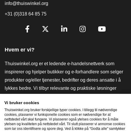
info@thuiswinkel.org
+31 (0)318 64 85 75
[_General:SocialMediaTitle]
Facebook
X
LinkedIn
Instagram
YouTube
Hvem er vi?
Thuiswinkel.org er et ledende e-handelsnettverk som
inspirerer og hjelper butikker og e-forhandlere som selger
produkter og/eller tjenester, bedrifter og deres ansatte i å
lykkes bedre. Vi tilbyr relevante og praktiske løsninger
med ulike tillitsmerker, Thuiswinkel-anmeldelser, juridiske
Vi bruker cookies
verktøy og råd, advokatvirksomhet, markedsundersøkelser,
Thuiswinkel.org bruker forskjellige typer cookies. I tillegg til nødvendige
og har vår egen utdanningsplattform, Thuiswinkel e-
cookies, plasserer vi funksjonelle cookies som er nødvendige for at
nettstedet vårt skal fungere. Vi plasserer også ytelses cookies for å måle
Academy.
ytelsen og kvaliteten på nettstedet vårt. Til slutt plasserer vi annonse cookies
som lar oss identifisere og spore deg. Ved å klikke på "Godta alle" samtykker