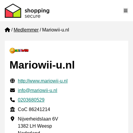
Me
Home
Medlemmer
Mariowii-u.nl
Mariowii-u.nl
Verifisert kontaktinformasjon
Website URL
http://www.mariowii-u.nl
E-post
info@mariowii-u.nl
Phone number
0203680529
CoC
CoC 86241214
Forretningsadresse
Nijverheidslaan 6V
1382 LH Weesp