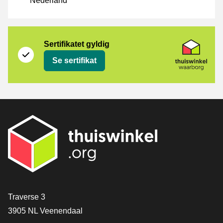
Nederland
Sertifikat
Thuiswinkel Waarborg
Sertifikatet gyldig
Se sertifikat
[_General:Contact]
Traverse 3
3905 NL Veenendaal