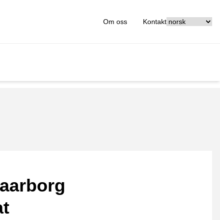
[_General:Langu
Om oss
Kontakt
aarborg
at