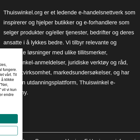
Thuiswinkel.org er et ledende e-handelsnettverk som
inspirerer og hjelper butikker og e-forhandlere som
selger produkter og/eller tjenester, bedrifter og deres
ansatte i å lykkes bedre. Vi tilbyr relevante og
praktiske løsninger med ulike tillitsmerker,
Thuiswinkel-anmeldelser, juridiske verktøy og råd,
kies,
al fungere.
advokatvirksomhet, markedsundersøkelser, og har
t vårt. Til
 å klikke
vår egen utdanningsplattform, Thuiswinkel e-
"Nei,
 vil vi kun
Academy.
er endre