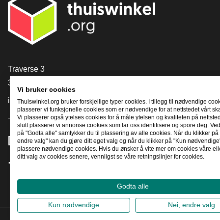
[_General:Contact]
Traverse 3
3905 NL Veenendaal
Vi bruker cookies
info@thuiswinkel.org
Thuiswinkel.org bruker forskjellige typer cookies. I tillegg til nødvendige coo
plasserer vi funksjonelle cookies som er nødvendige for at nettstedet vårt sk
Vi plasserer også ytelses cookies for å måle ytelsen og kvaliteten på nettstede
+31 (0)318 64 85 75
slutt plasserer vi annonse cookies som lar oss identifisere og spore deg. Ved
på "Godta alle" samtykker du til plassering av alle cookies. Når du klikker på 
[_General:SocialMediaTitle]
endre valg" kan du gjøre ditt eget valg og når du klikker på "Kun nødvendige"
plassere nødvendige cookies. Hvis du ønsker å vite mer om cookies våre ell
ditt valg av cookies senere, vennligst se våre retningslinjer for cookies.
Facebook
X
LinkedIn
Instagram
YouTube
Godta alle
Kun nødvendige
Nei, endre valg