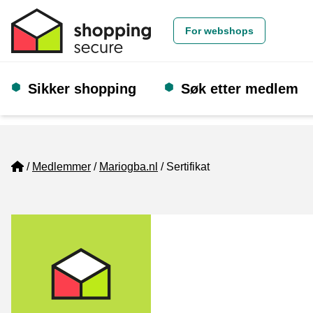
For webshops
Sikker shopping
Søk etter medlem
Home
Medlemmer
Mariogba.nl
Sertifikat