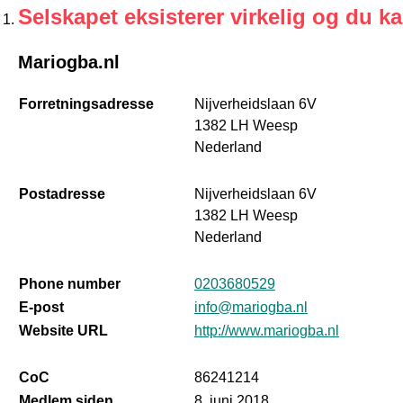
Selskapet eksisterer virkelig og du k
Mariogba.nl
Forretningsadresse
Nijverheidslaan 6V
1382 LH Weesp
Nederland
Postadresse
Nijverheidslaan 6V
1382 LH Weesp
Nederland
Phone number
0203680529
E-post
info@mariogba.nl
Website URL
http://www.mariogba.nl
CoC
86241214
Medlem siden
8. juni 2018