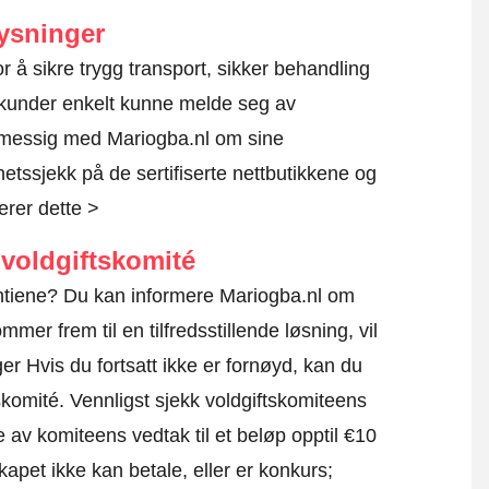
ysninger
for å sikre trygg transport, sikker behandling
al kunder enkelt kunne melde seg av
lmessig med Mariogba.nl om sine
rhetssjekk på de sertifiserte nettbutikkene og
erer dette >
voldgiftskomité
rantiene? Du kan informere Mariogba.nl om
mmer frem til en tilfredsstillende løsning, vil
r Hvis du fortsatt ikke er fornøyd, kan du
skomité.
Vennligst sjekk voldgiftskomiteens
e av komiteens vedtak til et beløp opptil €10
apet ikke kan betale, eller er konkurs;