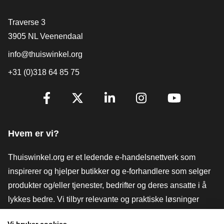
[_General:Contact]
Traverse 3
3905 NL Veenendaal
info@thuiswinkel.org
+31 (0)318 64 85 75
[_General:SocialMediaTitle]
Facebook
X
LinkedIn
Instagram
YouTube
Hvem er vi?
Thuiswinkel.org er et ledende e-handelsnettverk som
inspirerer og hjelper butikker og e-forhandlere som selger
produkter og/eller tjenester, bedrifter og deres ansatte i å
lykkes bedre. Vi tilbyr relevante og praktiske løsninger
med ulike tillitsmerker, Thuiswinkel-anmeldelser, juridiske