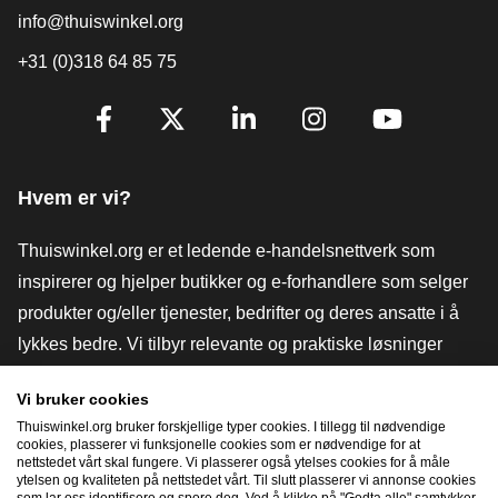
info@thuiswinkel.org
+31 (0)318 64 85 75
[_General:SocialMediaTitle]
Facebook
X
LinkedIn
Instagram
YouTube
Hvem er vi?
Thuiswinkel.org er et ledende e-handelsnettverk som
inspirerer og hjelper butikker og e-forhandlere som selger
produkter og/eller tjenester, bedrifter og deres ansatte i å
lykkes bedre. Vi tilbyr relevante og praktiske løsninger
med ulike tillitsmerker, Thuiswinkel-anmeldelser, juridiske
Vi bruker cookies
verktøy og råd, advokatvirksomhet, markedsundersøkelser,
Thuiswinkel.org bruker forskjellige typer cookies. I tillegg til nødvendige
og har vår egen utdanningsplattform, Thuiswinkel e-
cookies, plasserer vi funksjonelle cookies som er nødvendige for at
nettstedet vårt skal fungere. Vi plasserer også ytelses cookies for å måle
Academy.
ytelsen og kvaliteten på nettstedet vårt. Til slutt plasserer vi annonse cookies