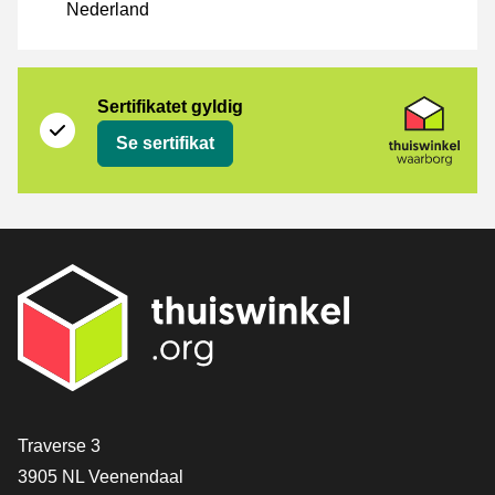
Nederland
Sertifikat
Thuiswinkel Waarborg
Sertifikatet gyldig
Se sertifikat
[_General:Contact]
Traverse 3
3905 NL Veenendaal