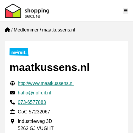
Me
Home
Medlemmer
maatkussens.nl
maatkussens.nl
Verifisert kontaktinformasjon
Website URL
http://www.maatkussens.nl
E-post
hallo@nofruit.nl
Phone number
073-6577883
CoC
CoC 57232067
Forretningsadresse
Industrieweg 3D
5262 GJ VUGHT