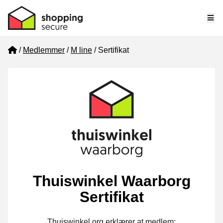
Me
Home
Medlemmer
M line
Sertifikat
Thuiswinkel Waarborg
Sertifikat
Thuiswinkel.org erklærer at medlem: