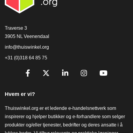
[_General:Contact]
Traverse 3
3905 NL Veenendaal
info@thuiswinkel.org
+31 (0)318 64 85 75
[_General:SocialMediaTitle]
Facebook
X
LinkedIn
Instagram
YouTube
Hvem er vi?
Thuiswinkel.org er et ledende e-handelsnettverk som
inspirerer og hjelper butikker og e-forhandlere som selger
produkter og/eller tjenester, bedrifter og deres ansatte i å