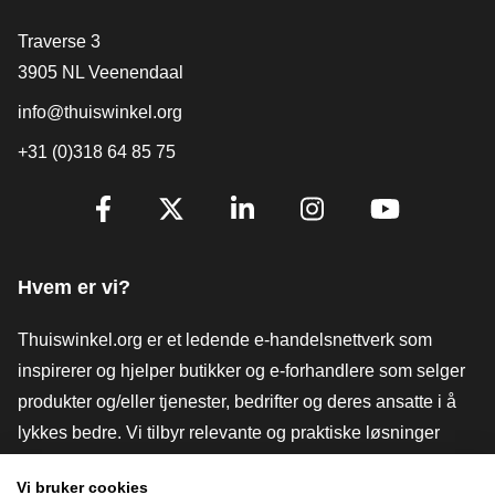
[_General:Contact]
Traverse 3
3905 NL Veenendaal
info@thuiswinkel.org
+31 (0)318 64 85 75
[_General:SocialMediaTitle]
Facebook
X
LinkedIn
Instagram
YouTube
Hvem er vi?
Thuiswinkel.org er et ledende e-handelsnettverk som
inspirerer og hjelper butikker og e-forhandlere som selger
produkter og/eller tjenester, bedrifter og deres ansatte i å
lykkes bedre. Vi tilbyr relevante og praktiske løsninger
med ulike tillitsmerker, Thuiswinkel-anmeldelser, juridiske
Vi bruker cookies
verktøy og råd, advokatvirksomhet, markedsundersøkelser,