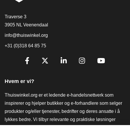
[_General:Contact]
Traverse 3
3905 NL Veenendaal
info@thuiswinkel.org
+31 (0)318 64 85 75
[_General:SocialMediaTitle]
Facebook
X
LinkedIn
Instagram
YouTube
Hvem er vi?
Thuiswinkel.org er et ledende e-handelsnettverk som
inspirerer og hjelper butikker og e-forhandlere som selger
produkter og/eller tjenester, bedrifter og deres ansatte i å
lykkes bedre. Vi tilbyr relevante og praktiske løsninger
med ulike tillitsmerker, Thuiswinkel-anmeldelser, juridiske