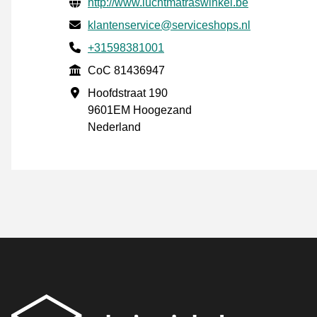
Verifisert kontaktinformasjon
Website URL
http://www.luchtmatraswinkel.be
E-post
klantenservice@serviceshops.nl
Phone number
+31598381001
CoC
CoC 81436947
Forretningsadresse
Hoofdstraat 190
9601EM Hoogezand
Nederland