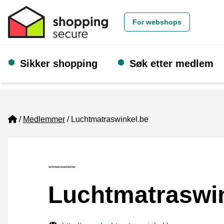
For webshops
Sikker shopping
Søk etter medlem
Home
Medlemmer
Luchtmatraswinkel.be
Luchtmatraswi