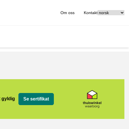
[_General:Langu
Om oss
Kontakt
org
t gyldig
Se sertifikat