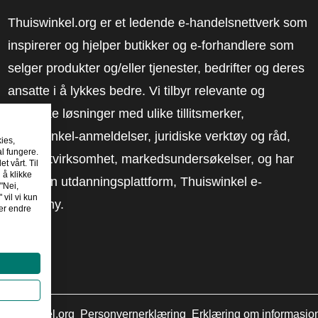
Thuiswinkel.org er et ledende e-handelsnettverk som
inspirerer og hjelper butikker og e-forhandlere som
selger produkter og/eller tjenester, bedrifter og deres
ansatte i å lykkes bedre. Vi tilbyr relevante og
praktiske løsninger med ulike tillitsmerker,
Thuiswinkel-anmeldelser, juridiske verktøy og råd,
kies,
al fungere.
advokatvirksomhet, markedsundersøkelser, og har
t vårt. Til
 å klikke
vår egen utdanningsplattform, Thuiswinkel e-
"Nei,
 vil vi kun
Academy.
er endre
huiswinkel.org
Personvernerklæring
Erklæring om informasjo