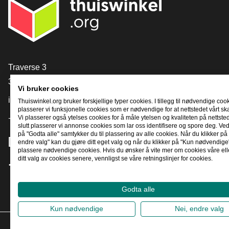
[_General:Contact]
Traverse 3
3905 NL Veenendaal
Vi bruker cookies
info@thuiswinkel.org
Thuiswinkel.org bruker forskjellige typer cookies. I tillegg til nødvendige coo
plasserer vi funksjonelle cookies som er nødvendige for at nettstedet vårt sk
Vi plasserer også ytelses cookies for å måle ytelsen og kvaliteten på nettstede
+31 (0)318 64 85 75
slutt plasserer vi annonse cookies som lar oss identifisere og spore deg. Ved
på "Godta alle" samtykker du til plassering av alle cookies. Når du klikker på 
[_General:SocialMediaTitle]
endre valg" kan du gjøre ditt eget valg og når du klikker på "Kun nødvendige"
plassere nødvendige cookies. Hvis du ønsker å vite mer om cookies våre ell
ditt valg av cookies senere, vennligst se våre retningslinjer for cookies.
Facebook
X
LinkedIn
Instagram
YouTube
Godta alle
Kun nødvendige
Nei, endre valg
2026
©
T