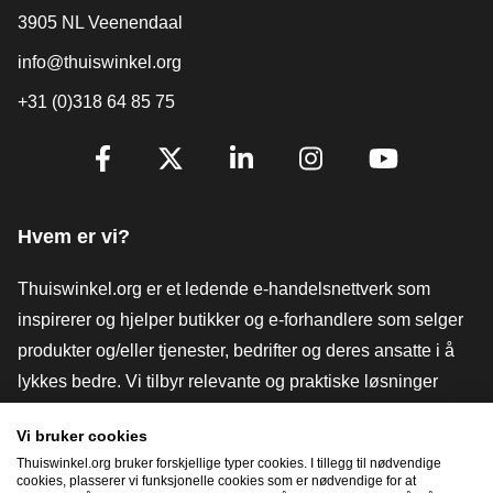
3905 NL Veenendaal
info@thuiswinkel.org
+31 (0)318 64 85 75
[_General:SocialMediaTitle]
Facebook
X
LinkedIn
Instagram
YouTube
Hvem er vi?
Thuiswinkel.org er et ledende e-handelsnettverk som
inspirerer og hjelper butikker og e-forhandlere som selger
produkter og/eller tjenester, bedrifter og deres ansatte i å
lykkes bedre. Vi tilbyr relevante og praktiske løsninger
med ulike tillitsmerker, Thuiswinkel-anmeldelser, juridiske
Vi bruker cookies
verktøy og råd, advokatvirksomhet, markedsundersøkelser,
Thuiswinkel.org bruker forskjellige typer cookies. I tillegg til nødvendige
og har vår egen utdanningsplattform, Thuiswinkel e-
cookies, plasserer vi funksjonelle cookies som er nødvendige for at