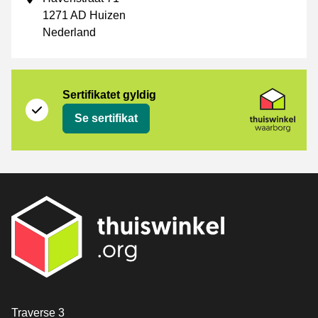
1271 AD Huizen
Nederland
Sertifikat
Thuiswinkel Waarborg
Sertifikatet gyldig
Se sertifikat
[_General:Contact]
Traverse 3