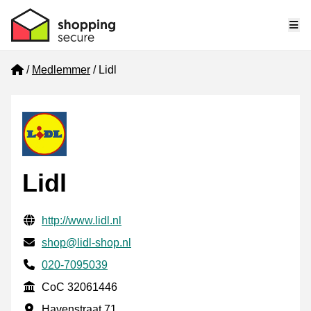
Me
Home
Medlemmer
Lidl
Lidl
Verifisert kontaktinformasjon
Website URL
http://www.lidl.nl
E-post
shop@lidl-shop.nl
Phone number
020-7095039
CoC
CoC 32061446
Forretningsadresse
Havenstraat 71