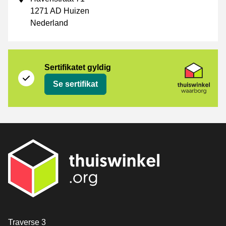
1271 AD Huizen
Nederland
Sertifikat
Thuiswinkel Waarborg
Sertifikatet gyldig
Se sertifikat
[_General:Contact]
Traverse 3