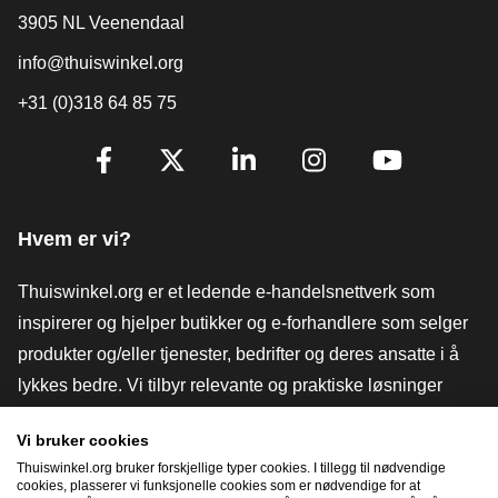
3905 NL Veenendaal
info@thuiswinkel.org
+31 (0)318 64 85 75
[_General:SocialMediaTitle]
Facebook
X
LinkedIn
Instagram
YouTube
Hvem er vi?
Thuiswinkel.org er et ledende e-handelsnettverk som
inspirerer og hjelper butikker og e-forhandlere som selger
produkter og/eller tjenester, bedrifter og deres ansatte i å
lykkes bedre. Vi tilbyr relevante og praktiske løsninger
med ulike tillitsmerker, Thuiswinkel-anmeldelser, juridiske
Vi bruker cookies
verktøy og råd, advokatvirksomhet, markedsundersøkelser,
Thuiswinkel.org bruker forskjellige typer cookies. I tillegg til nødvendige
og har vår egen utdanningsplattform, Thuiswinkel e-
cookies, plasserer vi funksjonelle cookies som er nødvendige for at