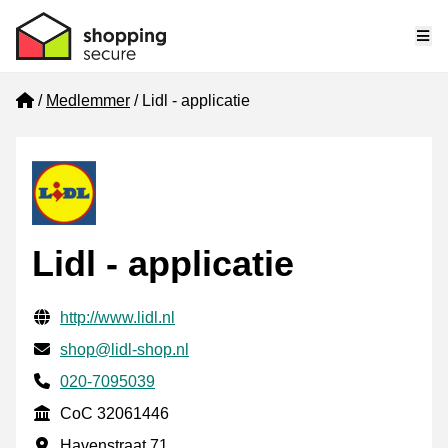
Me
Home
Medlemmer
Lidl - applicatie
Lidl - applicatie
Verifisert kontaktinformasjon
Website URL
http://www.lidl.nl
E-post
shop@lidl-shop.nl
Phone number
020-7095039
CoC
CoC 32061446
Forretningsadresse
Havenstraat 71