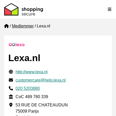
Me
Home
Medlemmer
Lexa.nl
Lexa.nl
Verifisert kontaktinformasjon
Website URL
http://www.lexa.nl
E-post
customercare@help.lexa.nl
Phone number
020 5203880
CoC
CoC 489 780 339
Forretningsadresse
53 RUE DE CHATEAUDUN
75009 Parijs