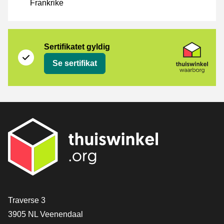
Frankrike
Sertifikat
Thuiswinkel Waarborg
Sertifikatet gyldig
Se sertifikat
[_General:Contact]
Traverse 3
3905 NL Veenendaal