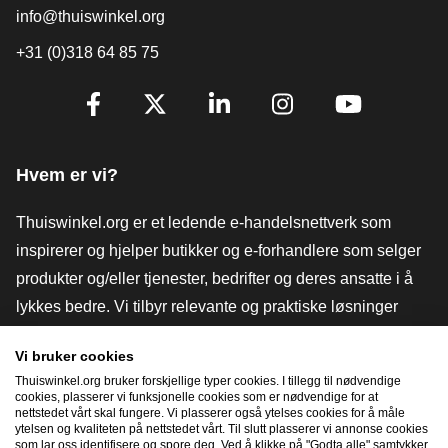
info@thuiswinkel.org
+31 (0)318 64 85 75
[_General:SocialMediaTitle]
Facebook
X
LinkedIn
Instagram
YouTube
Hvem er vi?
Thuiswinkel.org er et ledende e-handelsnettverk som
inspirerer og hjelper butikker og e-forhandlere som selger
produkter og/eller tjenester, bedrifter og deres ansatte i å
lykkes bedre. Vi tilbyr relevante og praktiske løsninger
med ulike tillitsmerker, Thuiswinkel-anmeldelser, juridiske
Vi bruker cookies
verktøy og råd, advokatvirksomhet, markedsundersøkelser,
Thuiswinkel.org bruker forskjellige typer cookies. I tillegg til nødvendige
og har vår egen utdanningsplattform, Thuiswinkel e-
cookies, plasserer vi funksjonelle cookies som er nødvendige for at
nettstedet vårt skal fungere. Vi plasserer også ytelses cookies for å måle
Academy.
ytelsen og kvaliteten på nettstedet vårt. Til slutt plasserer vi annonse cookies
som lar oss identifisere og spore deg. Ved å klikke på "Godta alle" samtykker