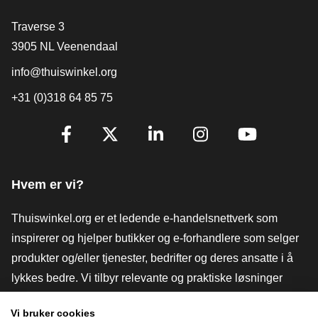
[_General:Contact]
Traverse 3
3905 NL Veenendaal
info@thuiswinkel.org
+31 (0)318 64 85 75
[_General:SocialMediaTitle]
Facebook
X
LinkedIn
Instagram
YouTube
Hvem er vi?
Thuiswinkel.org er et ledende e-handelsnettverk som
inspirerer og hjelper butikker og e-forhandlere som selger
produkter og/eller tjenester, bedrifter og deres ansatte i å
lykkes bedre. Vi tilbyr relevante og praktiske løsninger
med ulike tillitsmerker, Thuiswinkel-anmeldelser, juridiske
Vi bruker cookies
verktøy og råd, advokatvirksomhet, markedsundersøkelser,