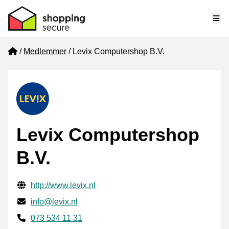
Me
Home
Medlemmer
Levix Computershop B.V.
Levix Computershop
B.V.
Verifisert kontaktinformasjon
Website URL
http://www.levix.nl
E-post
info@levix.nl
Phone number
073 534 11 31