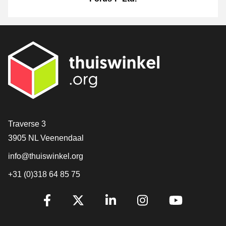
[_General:Contact]
Traverse 3
3905 NL Veenendaal
info@thuiswinkel.org
+31 (0)318 64 85 75
[_General:SocialMediaTitle]
Facebook
X
LinkedIn
Instagram
YouTube