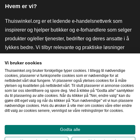
Hvem er vi?
Thuiswinkel.org er et ledende e-handelsnettverk som
inspirerer og hjelper butikker og e-forhandlere som selger
produkter og/eller tjenester, bedrifter og deres ansatte i å
lykkes bedre. Vi tilbyr relevante og praktiske løsninger
med ulike tillitsmerker, Thuiswinkel-anmeldelser, juridiske
Vi bruker cookies
verktøy og råd, advokatvirksomhet, markedsundersøkelser,
Thuiswinkel.org bruker forskjellige typer cookies. I tillegg til nødvendige
og har vår egen utdanningsplattform, Thuiswinkel e-
cookies, plasserer vi funksjonelle cookies som er nødvendige for at
nettstedet vårt skal fungere. Vi plasserer også ytelses cookies for å måle
Academy.
ytelsen og kvaliteten på nettstedet vårt. Til slutt plasserer vi annonse cookies
som lar oss identifisere og spore deg. Ved å klikke på "Godta alle" samtykker
du til plassering av alle cookies. Når du klikker på "Nei, endre valg" kan du
gjøre ditt eget valg og når du klikker på "Kun nødvendige" vil vi kun plassere
Naviger raskt
nødvendige cookies. Hvis du ønsker å vite mer om cookies våre eller endre
ditt valg av cookies senere, vennligst se våre retningslinjer for cookies.
[_G
Godta alle
2026
©
Thuiswinkel.org